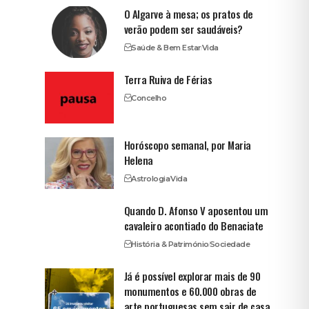
O Algarve à mesa; os pratos de
verão podem ser saudáveis?
Saúde & Bem Estar
Vida
Terra Ruiva de Férias
Concelho
Horóscopo semanal, por Maria
Helena
Astrologia
Vida
Quando D. Afonso V aposentou um
cavaleiro acontiado do Benaciate
História & Património
Sociedade
Já é possível explorar mais de 90
monumentos e 60.000 obras de
arte portuguesas sem sair de casa