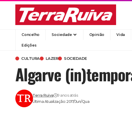
Concelho
Sociedade
Opinião
Vida
Edições
CULTURA
LAZER
SOCIEDADE
Algarve (in)tempo
Terra Ruiva
9 anos atrás
Última Atualização: 2017/Jun/Qua