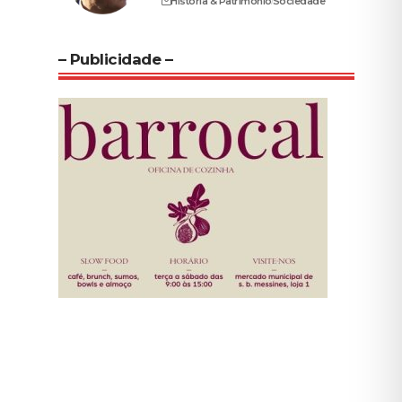
História & Património
Sociedade
– Publicidade –