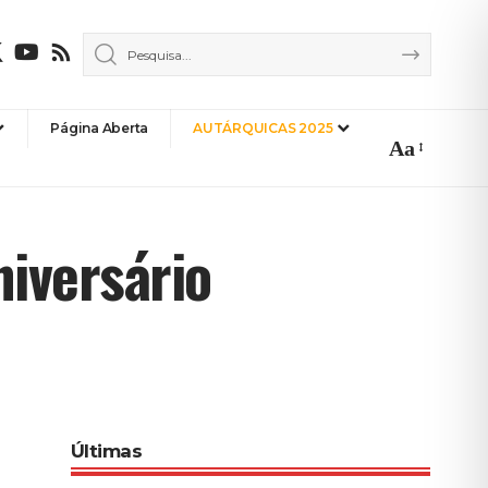
Página Aberta
AUTÁRQUICAS 2025
Aa
Font
Resizer
iversário
Últimas