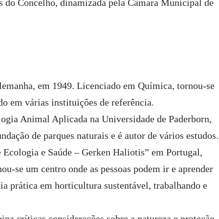
os do Concelho, dinamizada pela Câmara Municipal de
Alemanha, em 1949. Licenciado em Química, tornou-se
o em várias instituições de referência.
ologia Animal Aplicada na Universidade de Paderborn,
dação de parques naturais e é autor de vários estudos.
e Ecologia e Saúde – Gerken Haliotis” em Portugal,
rnou-se um centro onde as pessoas podem ir e aprender
ia prática em horticultura sustentável, trabalhando e
na críticas considerações sobre a natureza e proteção