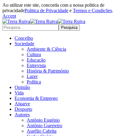
Ao utilizar este site, concorda com a nossa politica de
privacidade
Politica de Privacidade
e
Termos e Condições
.
Accept
Concelho
Sociedade
Ambiente & Ciência
Cultura
Educação
Entrevista
História & Património
Lazer
Política
Opinião
Vida
Economia & Emprego
Algarve
Desporto
Autores
António Eugénio
António Guerreiro
Aurélio Cabrita