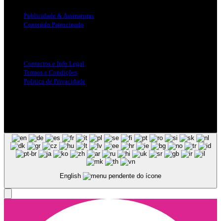
Publicidade & Assinaturas
Conteúdo Patrocinado
Info Legal
Contactos e Info Legal
Termos e Condições
Politica de Privacidade
Siga-nos nas Redes Sociais
© Copyright 2025, Todos os Direitos Reservados - Terra Ruiva -
Created by Pixart
English