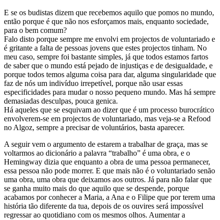
E se os budistas dizem que recebemos aquilo que pomos no mundo,
então porque é que não nos esforçamos mais, enquanto sociedade,
para o bem comum?
Falo disto porque sempre me envolvi em projectos de voluntariado e
é gritante a falta de pessoas jovens que estes projectos tinham. No
meu caso, sempre foi bastante simples, já que todos estamos fartos
de saber que o mundo está pejado de injustiças e de desigualdade, e
porque todos temos alguma coisa para dar, alguma singularidade que
faz de nós um indivíduo irrepetível, porque não usar essas
especificidades para mudar o nosso pequeno mundo. Mas há sempre
demasiadas desculpas, pouca genica.
Há aqueles que se esquivam ao dizer que é um processo burocrático
envolverem-se em projectos de voluntariado, mas veja-se a Refood
no Algoz, sempre a precisar de voluntários, basta aparecer.
A seguir vem o argumento de estarem a trabalhar de graça, mas se
voltarmos ao dicionário a palavra “trabalho” é uma obra, e o
Hemingway dizia que enquanto a obra de uma pessoa permanecer,
essa pessoa não pode morrer. E que mais não é o voluntariado senão
uma obra, uma obra que deixamos aos outros. Já para não falar que
se ganha muito mais do que aquilo que se despende, porque
acabamos por conhecer a Maria, a Ana e o Filipe que por terem uma
história tão diferente da tua, depois de os ouvires será impossível
regressar ao quotidiano com os mesmos olhos. Aumentar a