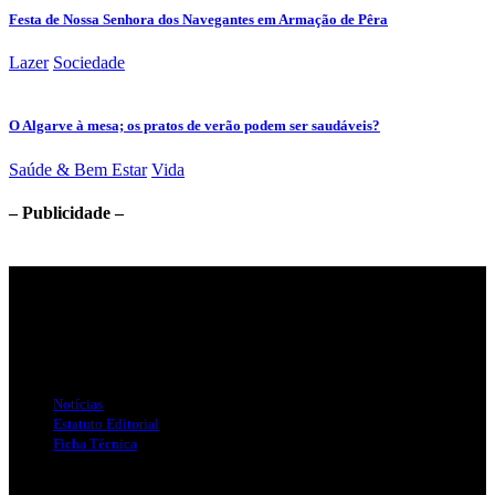
Festa de Nossa Senhora dos Navegantes em Armação de Pêra
Lazer
Sociedade
O Algarve à mesa; os pratos de verão podem ser saudáveis?
Saúde & Bem Estar
Vida
– Publicidade –
Jornal Local do Concelho de Silves.
Links Úteis
Notícias
Estatuto Editorial
Ficha Técnica
Publicidade