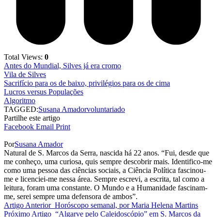
Total Views:
0
Antes do Mundial, Silves já era cromo
Vila de Silves
Sacrifício para os de baixo, privilégios para os de cima
Lucros versus Populações
Algoritmo
TAGGED:
Susana Amador
voluntariado
Partilhe este artigo
Facebook
Email
Print
Por
Susana Amador
Natural de S. Marcos da Serra, nascida há 22 anos. “Fui, desde que
me conheço, uma curiosa, quis sempre descobrir mais. Identifico-me
como uma pessoa das ciências sociais, a Ciência Política fascinou-
me e licenciei-me nessa área. Sempre escrevi, a escrita, tal como a
leitura, foram uma constante. O Mundo e a Humanidade fascinam-
me, serei sempre uma defensora de ambos”.
Artigo Anterior
Horóscopo semanal, por Maria Helena Martins
Próximo Artigo
“Algarve pelo Caleidoscópio” em S. Marcos da