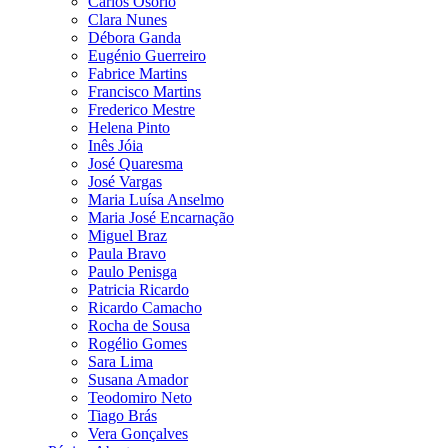
Carlos Osório
Clara Nunes
Débora Ganda
Eugénio Guerreiro
Fabrice Martins
Francisco Martins
Frederico Mestre
Helena Pinto
Inês Jóia
José Quaresma
José Vargas
Maria Luísa Anselmo
Maria José Encarnação
Miguel Braz
Paula Bravo
Paulo Penisga
Patricia Ricardo
Ricardo Camacho
Rocha de Sousa
Rogélio Gomes
Sara Lima
Susana Amador
Teodomiro Neto
Tiago Brás
Vera Gonçalves