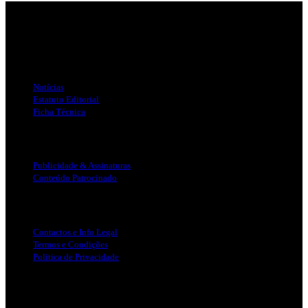
Jornal Local do Concelho de Silves.
Links Úteis
Notícias
Estatuto Editorial
Ficha Técnica
Publicidade
Publicidade & Assinaturas
Conteúdo Patrocinado
Info Legal
Contactos e Info Legal
Termos e Condições
Politica de Privacidade
Siga-nos nas Redes Sociais