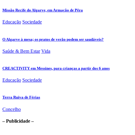
Missão Recife do Algarve, em Armação de Pêra
Educação
Sociedade
O Algarve à mesa; os pratos de verão podem ser saudáveis?
Saúde & Bem Estar
Vida
CREACTIVITY em Messines, para crianças a partir dos 6 anos
Educação
Sociedade
Terra Ruiva de Férias
Concelho
– Publicidade –