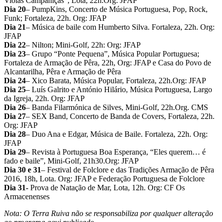
Violas Campaniças”; Lota, 22h.Org: JFAP
Dia 20
– PumpKins, Concerto de Música Portuguesa, Pop, Rock,
Funk; Fortaleza, 22h. Org: JFAP
Dia 21
– Música de baile com Humberto Silva. Fortaleza, 22h. Org:
JFAP
Dia 22
– Nilton; Mini-Golf, 22h: Org: JFAP
Dia 23
– Grupo “Ponte Pequena”, Música Popular Portuguesa;
Fortaleza de Armação de Pêra, 22h, Org: JFAP e Casa do Povo de
Alcantarilha, Pêra e Armação de Pêra
Dia 24
– Xico Barata, Música Popular, Fortaleza, 22h.Org: JFAP
Dia 25
– Luís Galrito e António Hilário, Música Portuguesa, Largo
da Igreja, 22h. Org: JFAP
Dia 26
– Banda Filarmónica de Silves, Mini-Golf, 22h.Org. CMS
Dia 27
– SEX Band, Concerto de Banda de Covers, Fortaleza, 22h.
Org: JFAP
Dia 28
– Duo Ana e Edgar, Música de Baile. Fortaleza, 22h. Org:
JFAP
Dia 29
– Revista à Portuguesa Boa Esperança, “Eles querem… é
fado e baile”, Mini-Golf, 21h30.Org: JFAP
Dia 30 e 31
– Festival de Folclore e das Tradições Armação de Pêra
2016, 18h, Lota. Org: JFAP e Federação Portuguesa de Folclore
Dia 31-
Prova de Natação de Mar, Lota, 12h. Org: CF Os
Armacenenses
Nota: O Terra Ruiva não se responsabiliza por qualquer alteração