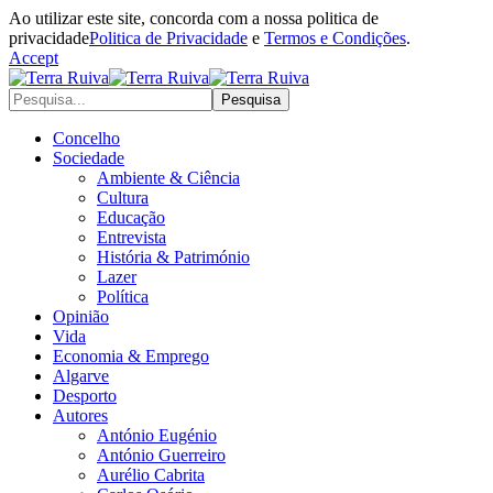
Ao utilizar este site, concorda com a nossa politica de
privacidade
Politica de Privacidade
e
Termos e Condições
.
Accept
Concelho
Sociedade
Ambiente & Ciência
Cultura
Educação
Entrevista
História & Património
Lazer
Política
Opinião
Vida
Economia & Emprego
Algarve
Desporto
Autores
António Eugénio
António Guerreiro
Aurélio Cabrita