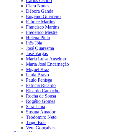
Carlos Osório
Clara Nunes
Débora Ganda
Eugénio Guerreiro
Fabrice Martins
Francisco Martins
Frederico Mestre
Helena Pinto
Inês Jóia
José Quaresma
José Vargas
Maria Luísa Anselmo
Maria José Encarnação
Miguel Braz
Paula Bravo
Paulo Penisga
Patricia Ricardo
Ricardo Camacho
Rocha de Sousa
Rogélio Gomes
Sara Lima
Susana Amador
Teodomiro Neto
Tiago Brás
Vera Gonçalves