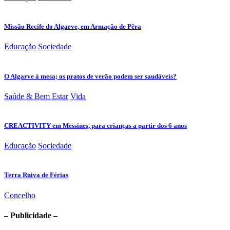
Missão Recife do Algarve, em Armação de Pêra
Educação
Sociedade
O Algarve à mesa; os pratos de verão podem ser saudáveis?
Saúde & Bem Estar
Vida
CREACTIVITY em Messines, para crianças a partir dos 6 anos
Educação
Sociedade
Terra Ruiva de Férias
Concelho
– Publicidade –