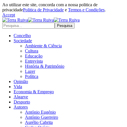
Ao utilizar este site, concorda com a nossa politica de
privacidade
Politica de Privacidade
e
Termos e Condições
.
Accept
Concelho
Sociedade
Ambiente & Ciência
Cultura
Educação
Entrevista
História & Património
Lazer
Política
Opinião
Vida
Economia & Emprego
Algarve
Desporto
Autores
António Eugénio
António Guerreiro
Aurélio Cabrita