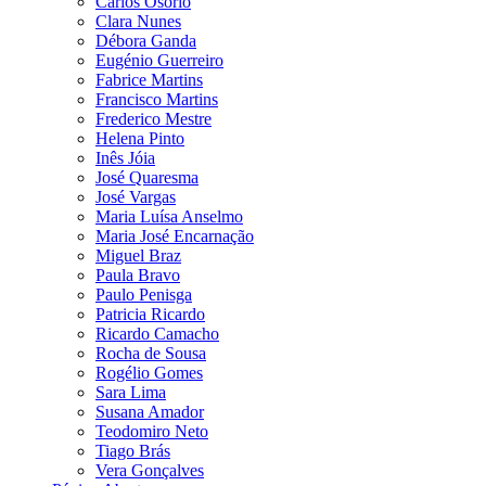
Carlos Osório
Clara Nunes
Débora Ganda
Eugénio Guerreiro
Fabrice Martins
Francisco Martins
Frederico Mestre
Helena Pinto
Inês Jóia
José Quaresma
José Vargas
Maria Luísa Anselmo
Maria José Encarnação
Miguel Braz
Paula Bravo
Paulo Penisga
Patricia Ricardo
Ricardo Camacho
Rocha de Sousa
Rogélio Gomes
Sara Lima
Susana Amador
Teodomiro Neto
Tiago Brás
Vera Gonçalves