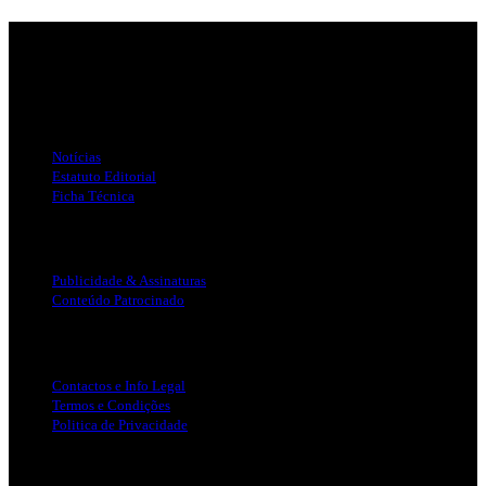
Jornal Local do Concelho de Silves.
Links Úteis
Notícias
Estatuto Editorial
Ficha Técnica
Publicidade
Publicidade & Assinaturas
Conteúdo Patrocinado
Info Legal
Contactos e Info Legal
Termos e Condições
Politica de Privacidade
Siga-nos nas Redes Sociais