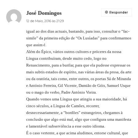
José Domingos
Responder
12 de Maio, 2016 às 21:29
igual ao dos dias actuais, bastando, para isso, consultar o “fac-
simile” da primeira edição de “Os Lusíadas” para confirmarmos
que assim é.
Além do Épico, vários outros cultores e próceres da nossa
Língua contribuíram, desde muito cedo, logo no
Renascimento, para a burilar, para que ela pudesse expressar os
mais subtis estados de espírito, nas várias áreas da prosa, da arte
ou da oratória, tais como, entre outros, os poetas Sá de Miranda
e António Ferreira, Gil Vicente, Damião de Góis, Samuel Usque
ou o mago do verbo, Padre António Vieira.
Quando vemos uma Língua que atingiu a sua maioridade, há
cinco séculos, a Língua de Camões, recorrer,
desnecessariamente, a “bordões” estrangeiros, chegamos à
conclusão que algo está mal, algo que configura uma manifesta
e lamentável subserviência a esse outro idioma.
É o caso vertente, a que acima aludimos, entorse cultural, que