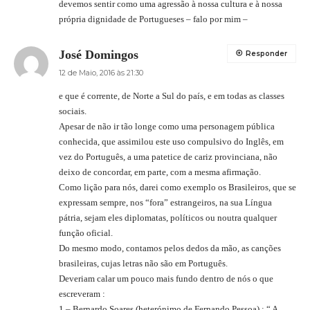
devemos sentir como uma agressão à nossa cultura e à nossa
própria dignidade de Portugueses – falo por mim –
José Domingos
Responder
12 de Maio, 2016 às 21:30
e que é corrente, de Norte a Sul do país, e em todas as classes
sociais.
Apesar de não ir tão longe como uma personagem pública
conhecida, que assimilou este uso compulsivo do Inglês, em
vez do Português, a uma patetice de cariz provinciana, não
deixo de concordar, em parte, com a mesma afirmação.
Como lição para nós, darei como exemplo os Brasileiros, que se
expressam sempre, nos “fora” estrangeiros, na sua Língua
pátria, sejam eles diplomatas, políticos ou noutra qualquer
função oficial.
Do mesmo modo, contamos pelos dedos da mão, as canções
brasileiras, cujas letras não são em Português.
Deveriam calar um pouco mais fundo dentro de nós o que
escreveram :
1 – Bernardo Soares (heterónimo de Fernando Pessoa) : “ A