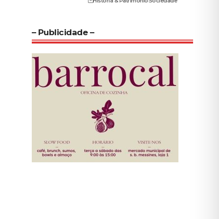
História & Património
Sociedade
– Publicidade –