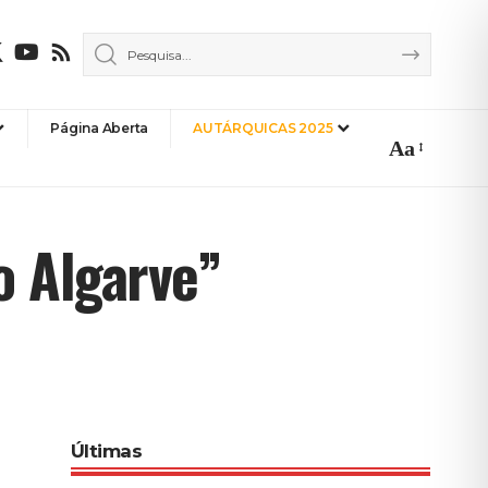
Página Aberta
AUTÁRQUICAS 2025
Aa
Font
Resizer
o Algarve”
Últimas