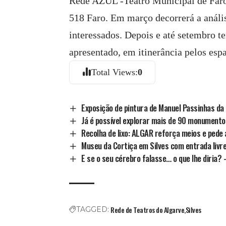
Rede AZUL -Teatro Municipal de Faro,
518 Faro. Em março decorrerá a anális
interessados. Depois e até setembro te
apresentado, em itinerância pelos esp
Total Views:
0
Exposição de pintura de Manuel Passinhas da
Já é possível explorar mais de 90 monumento
Recolha de lixo: ALGAR reforça meios e pede
Museu da Cortiça em Silves com entrada livre
E se o seu cérebro falasse… o que lhe diria?
Rede de Teatros do Algarve
Silves
TAGGED: