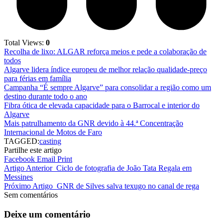
Total Views:
0
Recolha de lixo: ALGAR reforça meios e pede a colaboração de
todos
Algarve lidera índice europeu de melhor relação qualidade-preço
para férias em família
Campanha “É sempre Algarve” para consolidar a região como um
destino durante todo o ano
Fibra ótica de elevada capacidade para o Barrocal e interior do
Algarve
Mais patrulhamento da GNR devido à 44.ª Concentração
Internacional de Motos de Faro
TAGGED:
casting
Partilhe este artigo
Facebook
Email
Print
Artigo Anterior
Ciclo de fotografia de João Tata Regala em
Messines
Próximo Artigo
GNR de Silves salva texugo no canal de rega
Sem comentários
Deixe um comentário