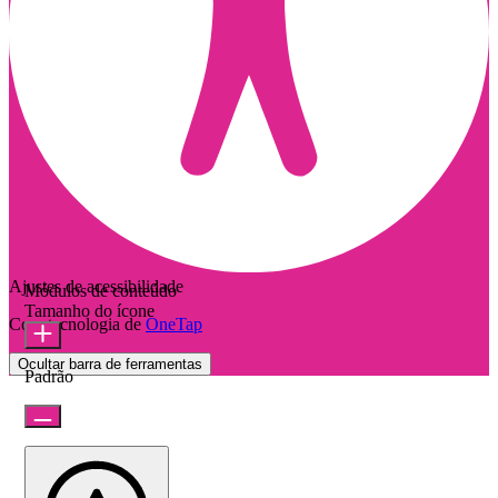
Ajustes de acessibilidade
Módulos de conteúdo
Tamanho do ícone
Com tecnologia de
OneTap
Ocultar barra de ferramentas
Padrão