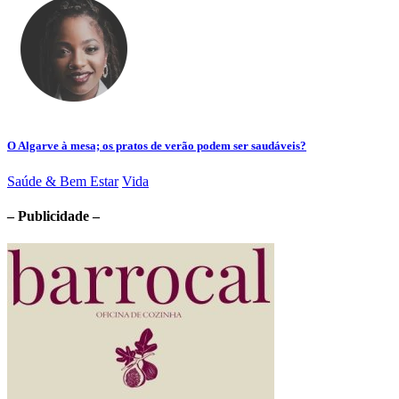
O Algarve à mesa; os pratos de verão podem ser saudáveis?
Saúde & Bem Estar
Vida
– Publicidade –