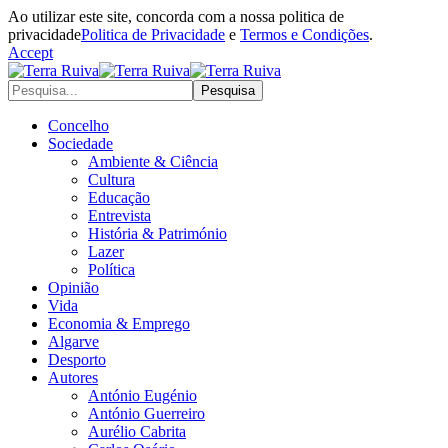
Ao utilizar este site, concorda com a nossa politica de
privacidade
Politica de Privacidade
e
Termos e Condições
.
Accept
Concelho
Sociedade
Ambiente & Ciência
Cultura
Educação
Entrevista
História & Património
Lazer
Política
Opinião
Vida
Economia & Emprego
Algarve
Desporto
Autores
António Eugénio
António Guerreiro
Aurélio Cabrita