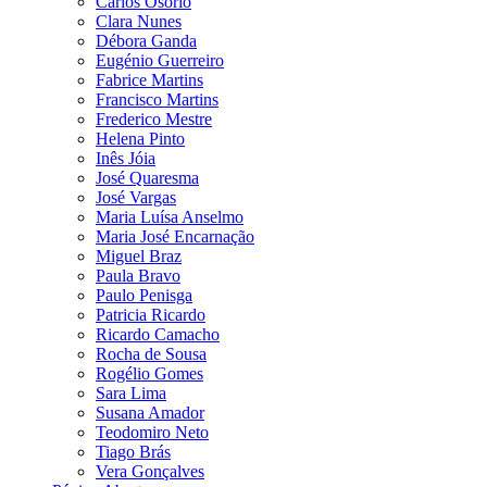
Carlos Osório
Clara Nunes
Débora Ganda
Eugénio Guerreiro
Fabrice Martins
Francisco Martins
Frederico Mestre
Helena Pinto
Inês Jóia
José Quaresma
José Vargas
Maria Luísa Anselmo
Maria José Encarnação
Miguel Braz
Paula Bravo
Paulo Penisga
Patricia Ricardo
Ricardo Camacho
Rocha de Sousa
Rogélio Gomes
Sara Lima
Susana Amador
Teodomiro Neto
Tiago Brás
Vera Gonçalves