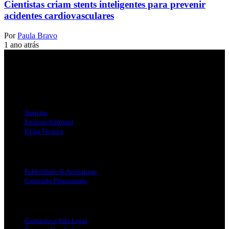
Cientistas criam stents inteligentes para prevenir
acidentes cardiovasculares
Por
Paula Bravo
1 ano atrás
Jornal Local do Concelho de Silves.
Links Úteis
Notícias
Estatuto Editorial
Ficha Técnica
Publicidade
Publicidade & Assinaturas
Conteúdo Patrocinado
Info Legal
Contactos e Info Legal