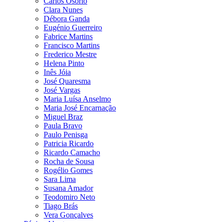
Carlos Osório
Clara Nunes
Débora Ganda
Eugénio Guerreiro
Fabrice Martins
Francisco Martins
Frederico Mestre
Helena Pinto
Inês Jóia
José Quaresma
José Vargas
Maria Luísa Anselmo
Maria José Encarnação
Miguel Braz
Paula Bravo
Paulo Penisga
Patricia Ricardo
Ricardo Camacho
Rocha de Sousa
Rogélio Gomes
Sara Lima
Susana Amador
Teodomiro Neto
Tiago Brás
Vera Gonçalves