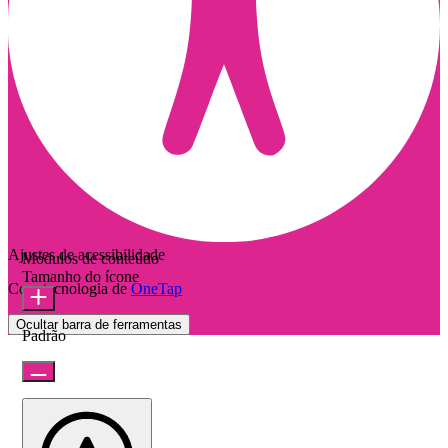
Ajustes de acessibilidade
Módulos de conteúdo
Tamanho do ícone
Com tecnologia de
OneTap
Ocultar barra de ferramentas
Padrão