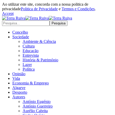
Ao utilizar este site, concorda com a nossa politica de
privacidade
Politica de Privacidade
e
Termos e Condições
.
Accept
Concelho
Sociedade
Ambiente & Ciência
Cultura
Educação
Entrevista
História & Património
Lazer
Política
Opinião
Vida
Economia & Emprego
Algarve
Desporto
Autores
António Eugénio
António Guerreiro
Aurélio Cabrita