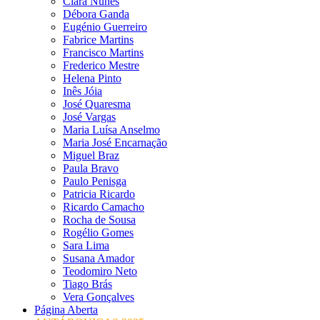
Clara Nunes
Débora Ganda
Eugénio Guerreiro
Fabrice Martins
Francisco Martins
Frederico Mestre
Helena Pinto
Inês Jóia
José Quaresma
José Vargas
Maria Luísa Anselmo
Maria José Encarnação
Miguel Braz
Paula Bravo
Paulo Penisga
Patricia Ricardo
Ricardo Camacho
Rocha de Sousa
Rogélio Gomes
Sara Lima
Susana Amador
Teodomiro Neto
Tiago Brás
Vera Gonçalves
Página Aberta