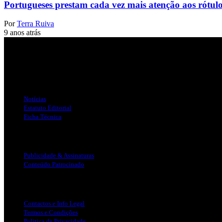
Portugueses prestam cada vez mais atenção aos rótul
Por
Terra Ruiva
9 anos atrás
Jornal Local do Concelho de Silves.
Links Úteis
Notícias
Estatuto Editorial
Ficha Técnica
Publicidade
Publicidade & Assinaturas
Conteúdo Patrocinado
Info Legal
Contactos e Info Legal
Termos e Condições
Politica de Privacidade