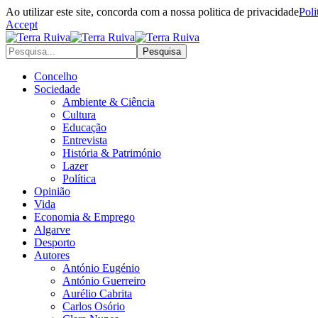
Ao utilizar este site, concorda com a nossa politica de privacidade
Poli
Accept
Concelho
Sociedade
Ambiente & Ciência
Cultura
Educação
Entrevista
História & Património
Lazer
Política
Opinião
Vida
Economia & Emprego
Algarve
Desporto
Autores
António Eugénio
António Guerreiro
Aurélio Cabrita
Carlos Osório