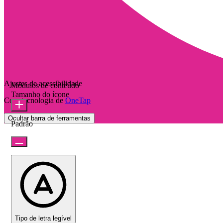
Ajustes de acessibilidade
Módulos de conteúdo
Tamanho do ícone
Com tecnologia de
OneTap
Ocultar barra de ferramentas
Padrão
Tipo de letra legível