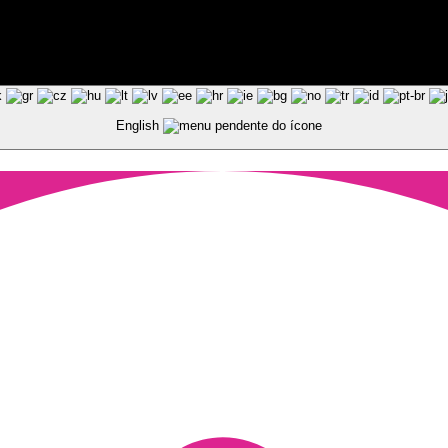
ted by Pixart
English