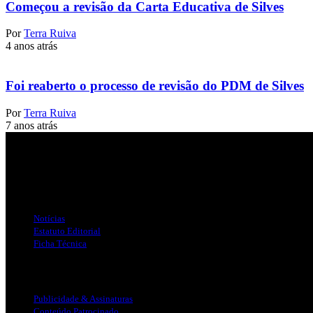
Começou a revisão da Carta Educativa de Silves
Por
Terra Ruiva
4 anos atrás
Foi reaberto o processo de revisão do PDM de Silves
Por
Terra Ruiva
7 anos atrás
Jornal Local do Concelho de Silves.
Links Úteis
Notícias
Estatuto Editorial
Ficha Técnica
Publicidade
Publicidade & Assinaturas
Conteúdo Patrocinado