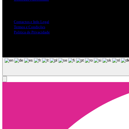
Info Legal
Contactos e Info Legal
Termos e Condições
Politica de Privacidade
Siga-nos nas Redes Sociais
© Copyright 2025, Todos os Direitos Reservados - Terra Ruiva - Crea