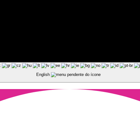
ted by Pixart
English