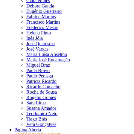
Clara Nunes
Débora Ganda
Eugénio Guerreiro
Fabrice Martins
Francisco Martins
Frederico Mestre
Helena Pinto
Inês Jóia
José Quaresma
José Vargas
Maria Luísa Anselmo
Maria José Encarnação
Miguel Braz
Paula Bravo
Paulo Penisga
Patricia Ricardo
Ricardo Camacho
Rocha de Sousa
Rogélio Gomes
Sara Lima
Susana Amador
Teodomiro Neto
Tiago Brás
Vera Gonçalves
Página Aberta