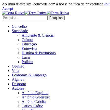
Ao utilizar este site, concorda com a nossa politica de privacidade
Poli
Accept
Concelho
Sociedade
Ambiente & Ciência
Cultura
Educação
Entrevista
História & Património
Lazer
Política
Opinião
Vida
Economia & Emprego
Algarve
Desporto
Autores
António Eugénio
António Guerreiro
Aurélio Cabrita
Carlos Osório