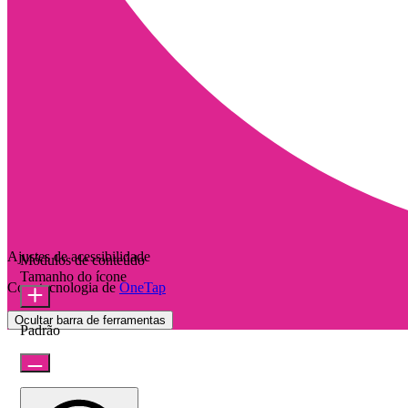
Ajustes de acessibilidade
Módulos de conteúdo
Tamanho do ícone
Com tecnologia de
OneTap
Ocultar barra de ferramentas
Padrão