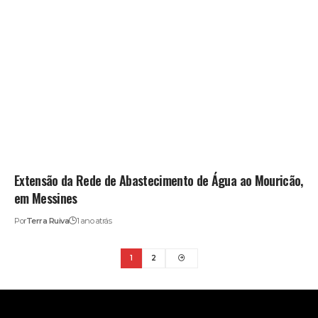
Extensão da Rede de Abastecimento de Água ao Mouricão,
em Messines
Por
Terra Ruiva
1 ano atrás
1
2