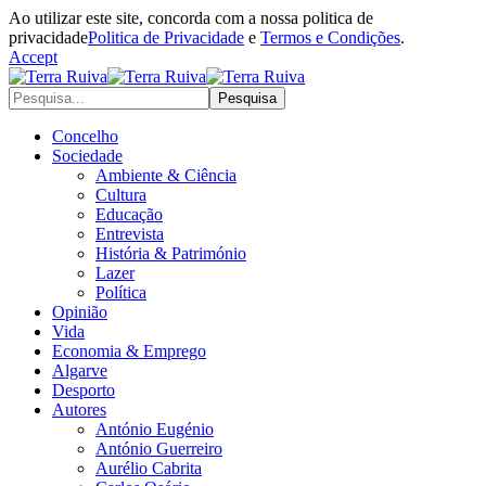
Ao utilizar este site, concorda com a nossa politica de
privacidade
Politica de Privacidade
e
Termos e Condições
.
Accept
Concelho
Sociedade
Ambiente & Ciência
Cultura
Educação
Entrevista
História & Património
Lazer
Política
Opinião
Vida
Economia & Emprego
Algarve
Desporto
Autores
António Eugénio
António Guerreiro
Aurélio Cabrita