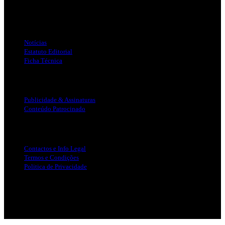
Jornal Local do Concelho de Silves.
Links Úteis
Notícias
Estatuto Editorial
Ficha Técnica
Publicidade
Publicidade & Assinaturas
Conteúdo Patrocinado
Info Legal
Contactos e Info Legal
Termos e Condições
Politica de Privacidade
Siga-nos nas Redes Sociais
© Copyright 2025, Todos os Direitos Reservados - Terra Ruiva -
Created by Pixart