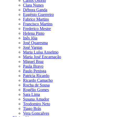
Carlos Osório
Clara Nunes
Débora Ganda
Eugénio Guerreiro
Fabrice Martins
Francisco Martins
Frederico Mestre
Helena Pinto
Inês Jóia
José Quaresma
José Vargas
Maria Luísa Anselmo
Maria José Encarnação
Miguel Braz
Paula Bravo
Paulo Penisga
Patricia Ricardo
Ricardo Camacho
Rocha de Sousa
Rogélio Gomes
Sara Lima
Susana Amador
Teodomiro Neto
Tiago Brás
Vera Gonçalves