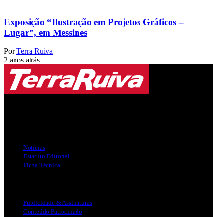
Exposição “Ilustração em Projetos Gráficos –
Lugar”, em Messines
Por
Terra Ruiva
2 anos atrás
Jornal Local do Concelho de Silves.
Links Úteis
Notícias
Estatuto Editorial
Ficha Técnica
Publicidade
Publicidade & Assinaturas
Conteúdo Patrocinado