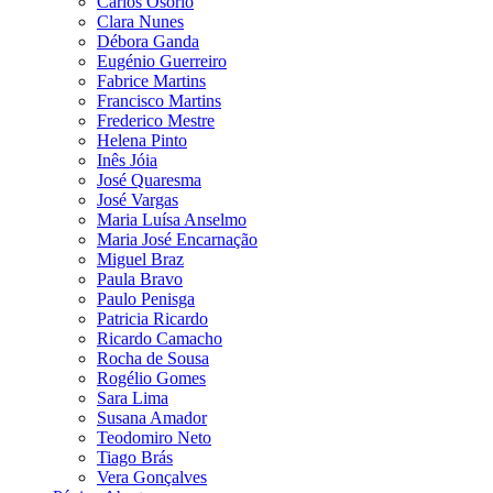
Carlos Osório
Clara Nunes
Débora Ganda
Eugénio Guerreiro
Fabrice Martins
Francisco Martins
Frederico Mestre
Helena Pinto
Inês Jóia
José Quaresma
José Vargas
Maria Luísa Anselmo
Maria José Encarnação
Miguel Braz
Paula Bravo
Paulo Penisga
Patricia Ricardo
Ricardo Camacho
Rocha de Sousa
Rogélio Gomes
Sara Lima
Susana Amador
Teodomiro Neto
Tiago Brás
Vera Gonçalves