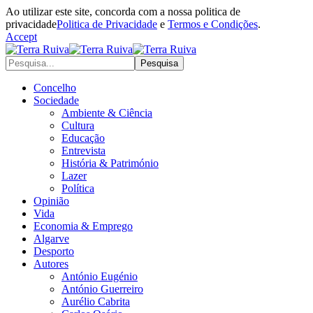
Ao utilizar este site, concorda com a nossa politica de
privacidade
Politica de Privacidade
e
Termos e Condições
.
Accept
Concelho
Sociedade
Ambiente & Ciência
Cultura
Educação
Entrevista
História & Património
Lazer
Política
Opinião
Vida
Economia & Emprego
Algarve
Desporto
Autores
António Eugénio
António Guerreiro
Aurélio Cabrita