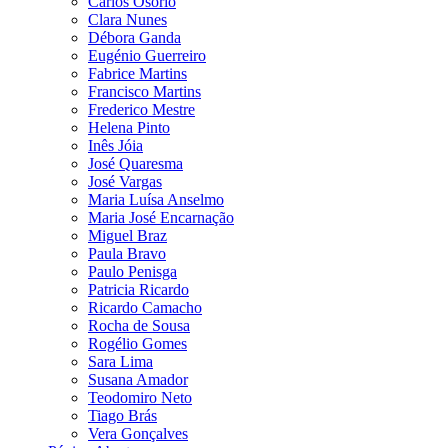
Carlos Osório
Clara Nunes
Débora Ganda
Eugénio Guerreiro
Fabrice Martins
Francisco Martins
Frederico Mestre
Helena Pinto
Inês Jóia
José Quaresma
José Vargas
Maria Luísa Anselmo
Maria José Encarnação
Miguel Braz
Paula Bravo
Paulo Penisga
Patricia Ricardo
Ricardo Camacho
Rocha de Sousa
Rogélio Gomes
Sara Lima
Susana Amador
Teodomiro Neto
Tiago Brás
Vera Gonçalves