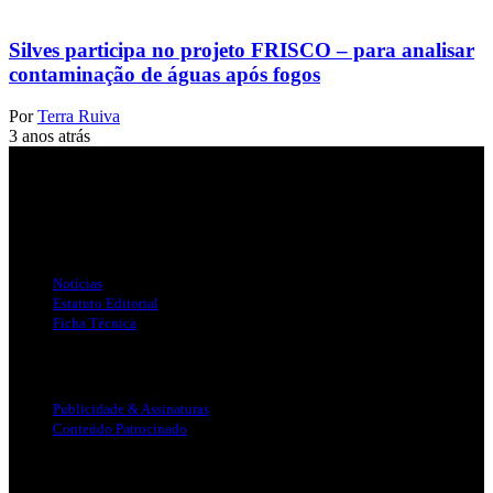
Silves participa no projeto FRISCO – para analisar
contaminação de águas após fogos
Por
Terra Ruiva
3 anos atrás
Jornal Local do Concelho de Silves.
Links Úteis
Notícias
Estatuto Editorial
Ficha Técnica
Publicidade
Publicidade & Assinaturas
Conteúdo Patrocinado
Info Legal