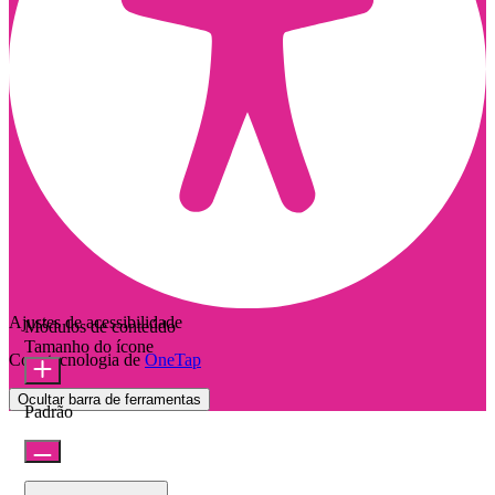
Ajustes de acessibilidade
Módulos de conteúdo
Tamanho do ícone
Com tecnologia de
OneTap
Ocultar barra de ferramentas
Padrão