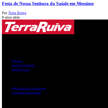
Festa de Nossa Senhora da Saúde em Messines
Por
Terra Ruiva
8 anos atrás
Jornal Local do Concelho de Silves.
Links Úteis
Notícias
Estatuto Editorial
Ficha Técnica
Publicidade
Publicidade & Assinaturas
Conteúdo Patrocinado
Info Legal