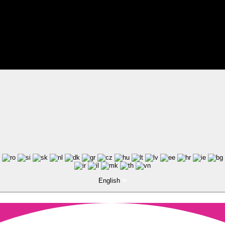
ted by Pixart
English