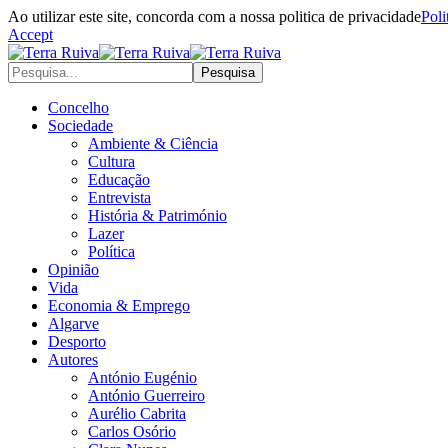
Ao utilizar este site, concorda com a nossa politica de privacidade
Poli
Accept
Concelho
Sociedade
Ambiente & Ciência
Cultura
Educação
Entrevista
História & Património
Lazer
Política
Opinião
Vida
Economia & Emprego
Algarve
Desporto
Autores
António Eugénio
António Guerreiro
Aurélio Cabrita
Carlos Osório