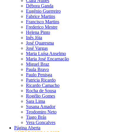
Clara Nunes
Débora Ganda
Eugénio Guerreiro
Fabrice Martins
Francisco Martins
Frederico Mestre
Helena Pinto
Inês Jóia
José Quaresma
José Vargas
Maria Luísa Anselmo
Maria José Encarnação
Miguel Braz
Paula Bravo
Paulo Penisga
Patricia Ricardo
Ricardo Camacho
Rocha de Sousa
Rogélio Gomes
Sara Lima
Susana Amador
Teodomiro Neto
Tiago Brás
Vera Gonçalves
Página Aberta