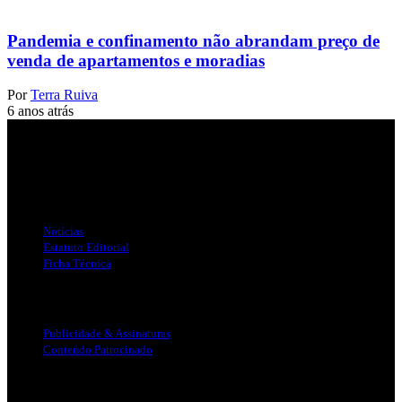
Pandemia e confinamento não abrandam preço de
venda de apartamentos e moradias
Por
Terra Ruiva
6 anos atrás
Jornal Local do Concelho de Silves.
Links Úteis
Notícias
Estatuto Editorial
Ficha Técnica
Publicidade
Publicidade & Assinaturas
Conteúdo Patrocinado
Info Legal