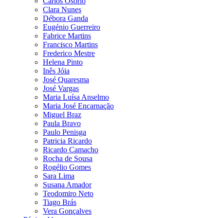
Carlos Osório
Clara Nunes
Débora Ganda
Eugénio Guerreiro
Fabrice Martins
Francisco Martins
Frederico Mestre
Helena Pinto
Inês Jóia
José Quaresma
José Vargas
Maria Luísa Anselmo
Maria José Encarnação
Miguel Braz
Paula Bravo
Paulo Penisga
Patricia Ricardo
Ricardo Camacho
Rocha de Sousa
Rogélio Gomes
Sara Lima
Susana Amador
Teodomiro Neto
Tiago Brás
Vera Gonçalves