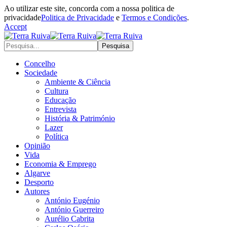
Ao utilizar este site, concorda com a nossa politica de
privacidade
Politica de Privacidade
e
Termos e Condições
.
Accept
Concelho
Sociedade
Ambiente & Ciência
Cultura
Educação
Entrevista
História & Património
Lazer
Política
Opinião
Vida
Economia & Emprego
Algarve
Desporto
Autores
António Eugénio
António Guerreiro
Aurélio Cabrita