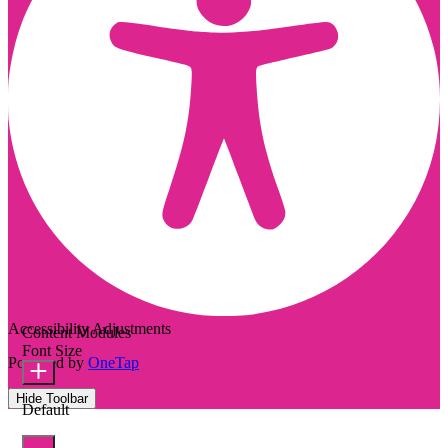
Accessibility Adjustments
Content Modules
Font Size
Powered by
OneTap
Hide Toolbar
Default