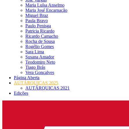
Maria Luísa Anselmo
Maria José Encarnação
Miguel Braz
Paula Bravo
Paulo Penisga
Patricia Ricardo
Ricardo Camacho
Rocha de Sousa
Rogélio Gomes
Sara Lima
Susana Amador
Teodomiro Neto
Tiago Brás
Vera Gonçalves
Página Aberta
AUTÁRQUICAS 2025
AUTÁRQUICAS 2021
Edições