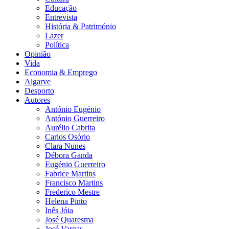
Educação
Entrevista
História & Património
Lazer
Política
Opinião
Vida
Economia & Emprego
Algarve
Desporto
Autores
António Eugénio
António Guerreiro
Aurélio Cabrita
Carlos Osório
Clara Nunes
Débora Ganda
Eugénio Guerreiro
Fabrice Martins
Francisco Martins
Frederico Mestre
Helena Pinto
Inês Jóia
José Quaresma
José Vargas