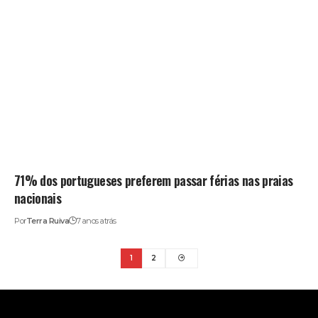
71% dos portugueses preferem passar férias nas praias
nacionais
Por
Terra Ruiva
7 anos atrás
1
2