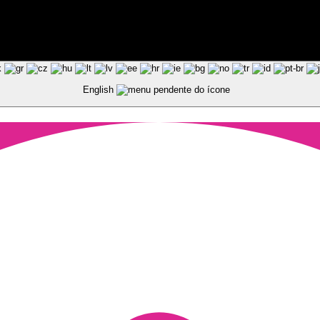
ted by Pixart
English