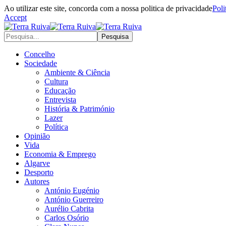
Ao utilizar este site, concorda com a nossa politica de privacidade
Poli
Accept
Concelho
Sociedade
Ambiente & Ciência
Cultura
Educação
Entrevista
História & Património
Lazer
Política
Opinião
Vida
Economia & Emprego
Algarve
Desporto
Autores
António Eugénio
António Guerreiro
Aurélio Cabrita
Carlos Osório