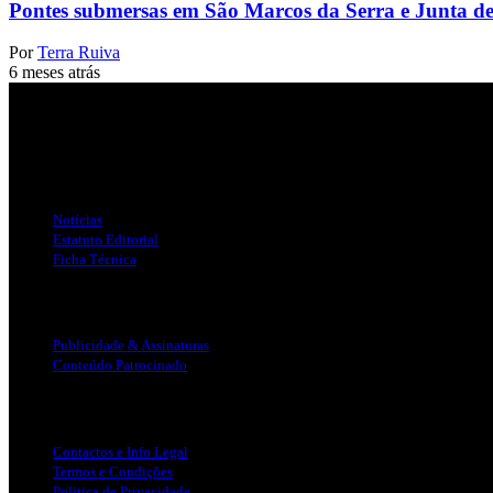
Pontes submersas em São Marcos da Serra e Junta de
Por
Terra Ruiva
6 meses atrás
Jornal Local do Concelho de Silves.
Links Úteis
Notícias
Estatuto Editorial
Ficha Técnica
Publicidade
Publicidade & Assinaturas
Conteúdo Patrocinado
Info Legal
Contactos e Info Legal
Termos e Condições
Politica de Privacidade