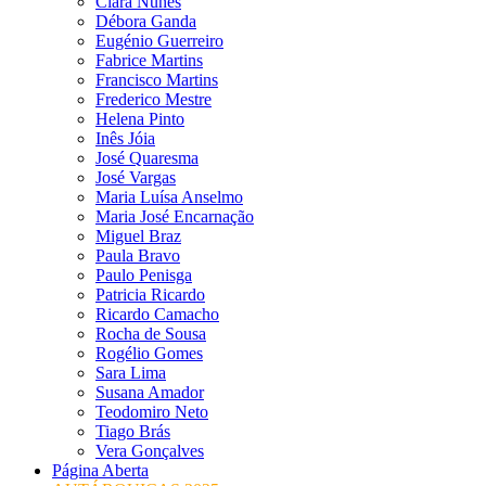
Clara Nunes
Débora Ganda
Eugénio Guerreiro
Fabrice Martins
Francisco Martins
Frederico Mestre
Helena Pinto
Inês Jóia
José Quaresma
José Vargas
Maria Luísa Anselmo
Maria José Encarnação
Miguel Braz
Paula Bravo
Paulo Penisga
Patricia Ricardo
Ricardo Camacho
Rocha de Sousa
Rogélio Gomes
Sara Lima
Susana Amador
Teodomiro Neto
Tiago Brás
Vera Gonçalves
Página Aberta