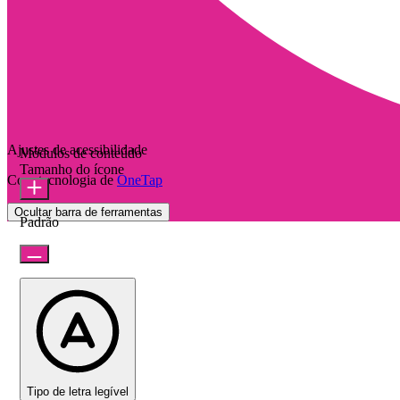
Ajustes de acessibilidade
Módulos de conteúdo
Tamanho do ícone
Com tecnologia de
OneTap
Ocultar barra de ferramentas
Padrão
Tipo de letra legível