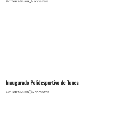
Por
Terra Ruiva
2 anos atrás
Inaugurado Polidesportivo de Tunes
Por
Terra Ruiva
4 anos atrás