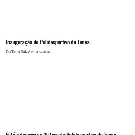
Inauguração do Polidesportivo de Tunes
Por
Terra Ruiva
4 anos atrás
Está a decorrer a 2ª fase do Polidesportivo de Tunes