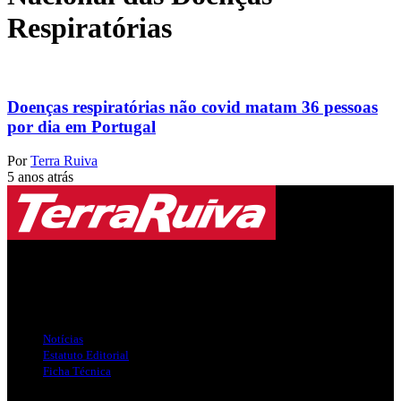
Respiratórias
Doenças respiratórias não covid matam 36 pessoas
por dia em Portugal
Por
Terra Ruiva
5 anos atrás
Jornal Local do Concelho de Silves.
Links Úteis
Notícias
Estatuto Editorial
Ficha Técnica