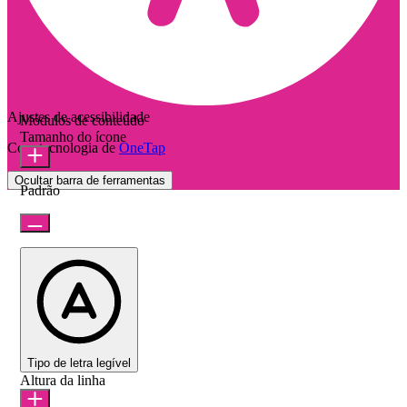
Ajustes de acessibilidade
Módulos de conteúdo
Tamanho do ícone
Com tecnologia de
OneTap
Ocultar barra de ferramentas
Padrão
Tipo de letra legível
Altura da linha