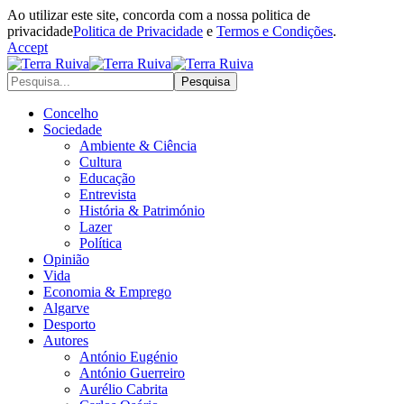
Ao utilizar este site, concorda com a nossa politica de
privacidade
Politica de Privacidade
e
Termos e Condições
.
Accept
Concelho
Sociedade
Ambiente & Ciência
Cultura
Educação
Entrevista
História & Património
Lazer
Política
Opinião
Vida
Economia & Emprego
Algarve
Desporto
Autores
António Eugénio
António Guerreiro
Aurélio Cabrita