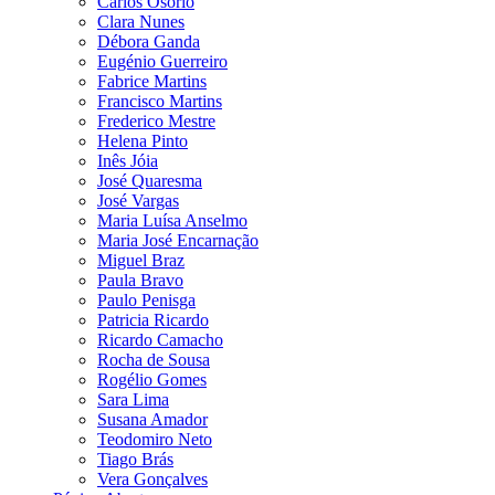
Carlos Osório
Clara Nunes
Débora Ganda
Eugénio Guerreiro
Fabrice Martins
Francisco Martins
Frederico Mestre
Helena Pinto
Inês Jóia
José Quaresma
José Vargas
Maria Luísa Anselmo
Maria José Encarnação
Miguel Braz
Paula Bravo
Paulo Penisga
Patricia Ricardo
Ricardo Camacho
Rocha de Sousa
Rogélio Gomes
Sara Lima
Susana Amador
Teodomiro Neto
Tiago Brás
Vera Gonçalves