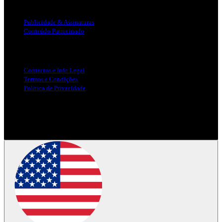
Publicidade
Publicidade & Assinaturas
Conteúdo Patrocinado
Info Legal
Contactos e Info Legal
Termos e Condições
Politica de Privacidade
Siga-nos nas Redes Sociais
© Copyright 2025, Todos os Direitos Reservados - Terra Ruiva -
Created by Pixart