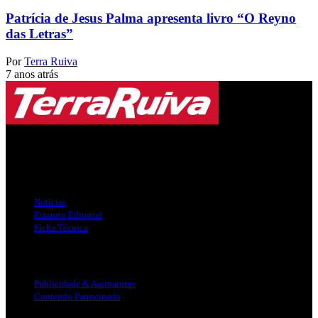
Patrícia de Jesus Palma apresenta livro “O Reyno
das Letras”
Por
Terra Ruiva
7 anos atrás
Jornal Local do Concelho de Silves.
Links Úteis
Notícias
Estatuto Editorial
Ficha Técnica
Publicidade
Publicidade & Assinaturas
Conteúdo Patrocinado