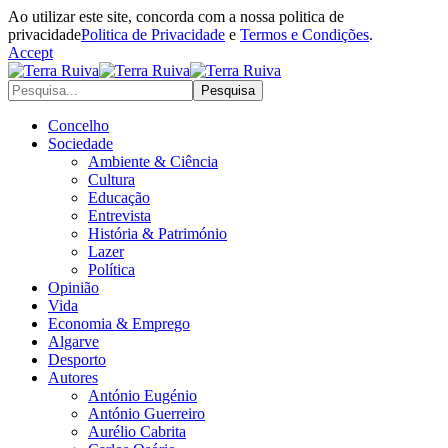
Ao utilizar este site, concorda com a nossa politica de
privacidade
Politica de Privacidade
e
Termos e Condições
.
Accept
Concelho
Sociedade
Ambiente & Ciência
Cultura
Educação
Entrevista
História & Património
Lazer
Política
Opinião
Vida
Economia & Emprego
Algarve
Desporto
Autores
António Eugénio
António Guerreiro
Aurélio Cabrita