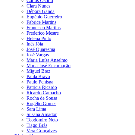
Carlos Osório
Clara Nunes
Débora Ganda
Eugénio Guerreiro
Fabrice Martins
Francisco Martins
Frederico Mestre
Helena Pinto
Inês Jóia
José Quaresma
José Vargas
Maria Luísa Anselmo
Maria José Encarnação
Miguel Braz
Paula Bravo
Paulo Penisga
Patricia Ricardo
Ricardo Camacho
Rocha de Sousa
Rogélio Gomes
Sara Lima
Susana Amador
Teodomiro Neto
Tiago Brás
Vera Gonçalves