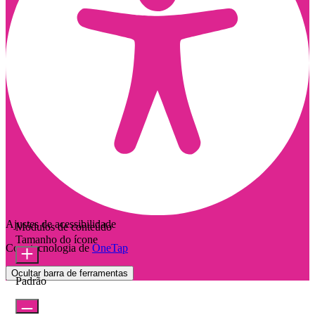
Ajustes de acessibilidade
Módulos de conteúdo
Tamanho do ícone
Com tecnologia de
OneTap
Ocultar barra de ferramentas
Padrão