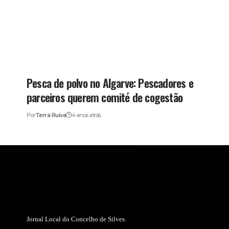
Pesca de polvo no Algarve: Pescadores e
parceiros querem comité de cogestão
Por
Terra Ruiva
4 anos atrás
Jornal Local do Concelho de Silves.