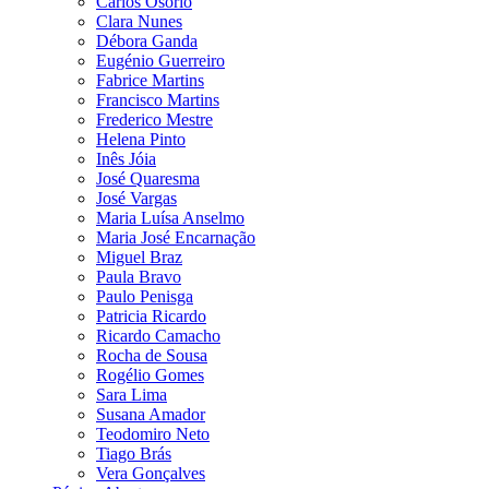
Carlos Osório
Clara Nunes
Débora Ganda
Eugénio Guerreiro
Fabrice Martins
Francisco Martins
Frederico Mestre
Helena Pinto
Inês Jóia
José Quaresma
José Vargas
Maria Luísa Anselmo
Maria José Encarnação
Miguel Braz
Paula Bravo
Paulo Penisga
Patricia Ricardo
Ricardo Camacho
Rocha de Sousa
Rogélio Gomes
Sara Lima
Susana Amador
Teodomiro Neto
Tiago Brás
Vera Gonçalves