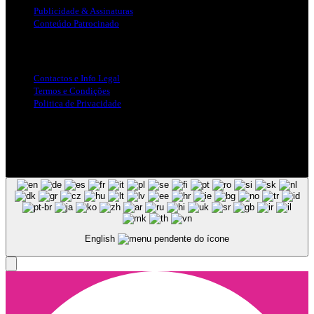
Publicidade & Assinaturas
Conteúdo Patrocinado
Info Legal
Contactos e Info Legal
Termos e Condições
Politica de Privacidade
Siga-nos nas Redes Sociais
© Copyright 2025, Todos os Direitos Reservados - Terra Ruiva -
Created by Pixart
English