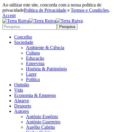
Ao utilizar este site, concorda com a nossa politica de
privacidade
Politica de Privacidade
e
Termos e Condições
.
Accept
Concelho
Sociedade
Ambiente & Ciência
Cultura
Educação
Entrevista
História & Património
Lazer
Política
Opinião
Vida
Economia & Emprego
Algarve
Desporto
Autores
António Eugénio
António Guerreiro
Aurélio Cabrita