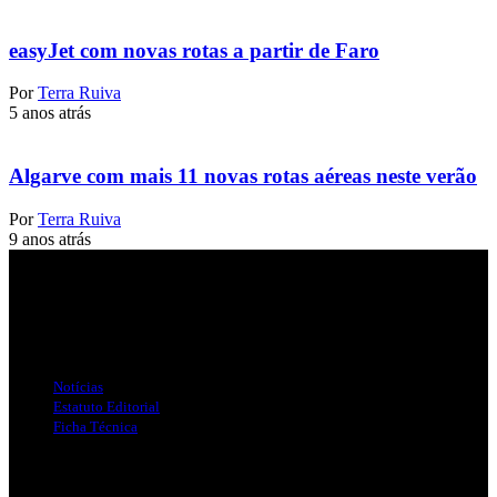
easyJet com novas rotas a partir de Faro
Por
Terra Ruiva
5 anos atrás
Algarve com mais 11 novas rotas aéreas neste verão
Por
Terra Ruiva
9 anos atrás
Jornal Local do Concelho de Silves.
Links Úteis
Notícias
Estatuto Editorial
Ficha Técnica
Publicidade