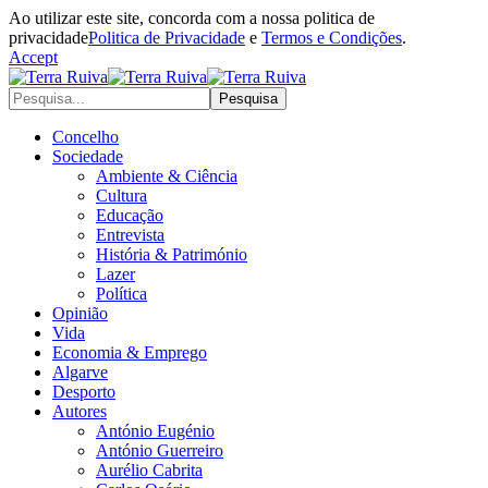
Ao utilizar este site, concorda com a nossa politica de
privacidade
Politica de Privacidade
e
Termos e Condições
.
Accept
Concelho
Sociedade
Ambiente & Ciência
Cultura
Educação
Entrevista
História & Património
Lazer
Política
Opinião
Vida
Economia & Emprego
Algarve
Desporto
Autores
António Eugénio
António Guerreiro
Aurélio Cabrita