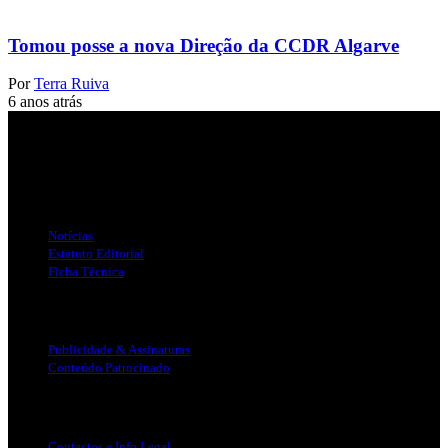
Tomou posse a nova Direção da CCDR Algarve
Por
Terra Ruiva
6 anos atrás
Jornal Local do Concelho de Silves.
Links Úteis
Notícias
Estatuto Editorial
Ficha Técnica
Publicidade
Publicidade & Assinaturas
Conteúdo Patrocinado
Info Legal
Contactos e Info Legal