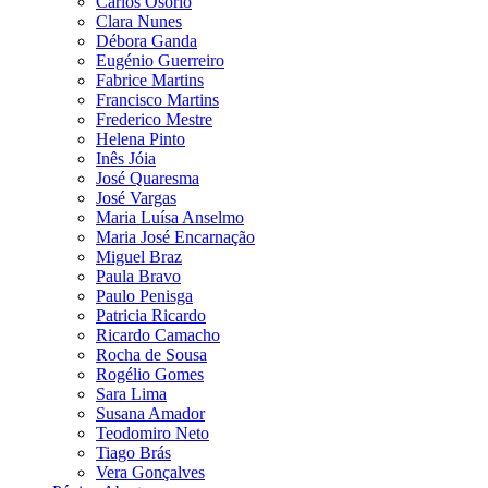
Carlos Osório
Clara Nunes
Débora Ganda
Eugénio Guerreiro
Fabrice Martins
Francisco Martins
Frederico Mestre
Helena Pinto
Inês Jóia
José Quaresma
José Vargas
Maria Luísa Anselmo
Maria José Encarnação
Miguel Braz
Paula Bravo
Paulo Penisga
Patricia Ricardo
Ricardo Camacho
Rocha de Sousa
Rogélio Gomes
Sara Lima
Susana Amador
Teodomiro Neto
Tiago Brás
Vera Gonçalves