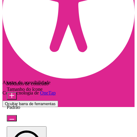
Ajustes de acessibilidade
Módulos de conteúdo
Tamanho do ícone
Com tecnologia de
OneTap
Ocultar barra de ferramentas
Padrão