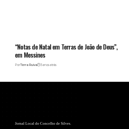
“Notas de Natal em Terras de João de Deus”,
em Messines
Por
Terra Ruiva
3 anos atrás
Jornal Local do Concelho de Silves.