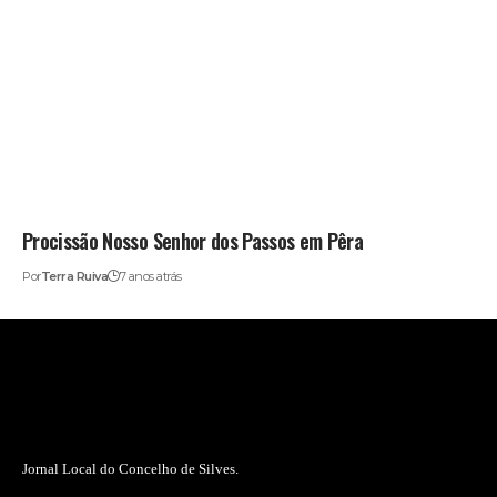
Procissão Nosso Senhor dos Passos em Pêra
Por
Terra Ruiva
7 anos atrás
Jornal Local do Concelho de Silves.