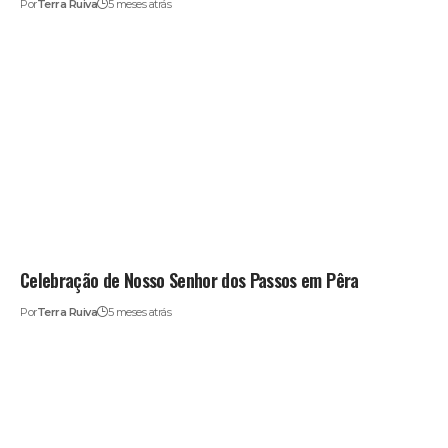
Por
Terra Ruiva
5 meses atrás
Celebração de Nosso Senhor dos Passos em Pêra
Por
Terra Ruiva
5 meses atrás