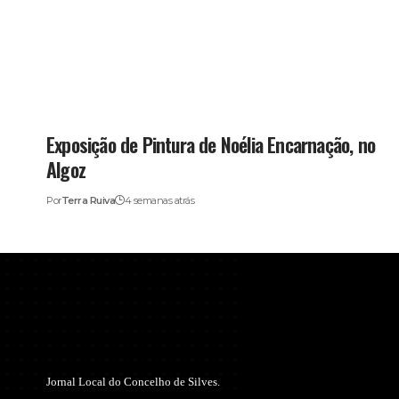
Exposição de Pintura de Noélia Encarnação, no
Algoz
Por
Terra Ruiva
4 semanas atrás
Jornal Local do Concelho de Silves.