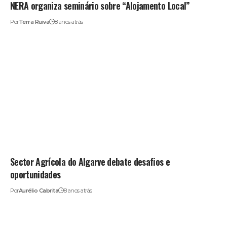
NERA organiza seminário sobre “Alojamento Local”
Por
Terra Ruiva
8 anos atrás
Sector Agrícola do Algarve debate desafios e
oportunidades
Por
Aurélio Cabrita
8 anos atrás