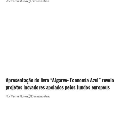
Por
Terra Ruiva
7 meses atrás
Apresentação do livro “Algarve- Economia Azul” revela
projetos inovadores apoiados pelos fundos europeus
Por
Terra Ruiva
10 meses atrás