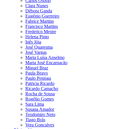
Carlos Osório
Clara Nunes
Débora Ganda
Eugénio Guerreiro
Fabrice Martins
Francisco Martins
Frederico Mestre
Helena Pinto
Inês Jóia
José Quaresma
José Vargas
Maria Luísa Anselmo
Maria José Encarnação
Miguel Braz
Paula Bravo
Paulo Penisga
Patricia Ricardo
Ricardo Camacho
Rocha de Sousa
Rogélio Gomes
Sara Lima
Susana Amador
Teodomiro Neto
Tiago Brás
Vera Gonçalves