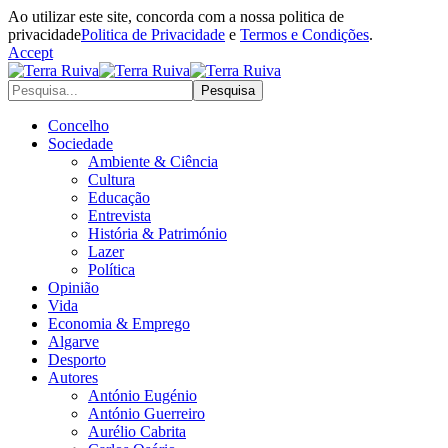
Ao utilizar este site, concorda com a nossa politica de
privacidade
Politica de Privacidade
e
Termos e Condições
.
Accept
Concelho
Sociedade
Ambiente & Ciência
Cultura
Educação
Entrevista
História & Património
Lazer
Política
Opinião
Vida
Economia & Emprego
Algarve
Desporto
Autores
António Eugénio
António Guerreiro
Aurélio Cabrita