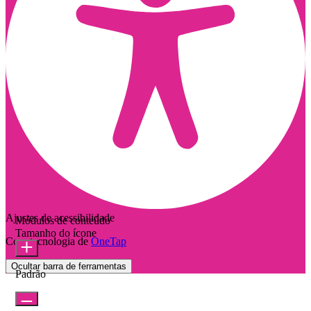
Ajustes de acessibilidade
Módulos de conteúdo
Tamanho do ícone
Com tecnologia de
OneTap
Ocultar barra de ferramentas
Padrão