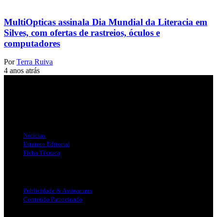
MultiOpticas assinala Dia Mundial da Literacia em
Silves, com ofertas de rastreios, óculos e
computadores
Por
Terra Ruiva
4 anos atrás
Jornal Local do Concelho de Silves.
Links Úteis
Notícias
Estatuto Editorial
Ficha Técnica
Publicidade
Publicidade & Assinaturas
Conteúdo Patrocinado