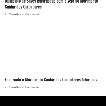
Município de Silves galardoado com o selo do Movimento
Cuidar dos Cuidadores
Por
Terra Ruiva
3 anos atrás
Foi criado o Movimento Cuidar dos Cuidadores Informais
Por
Terra Ruiva
6 anos atrás