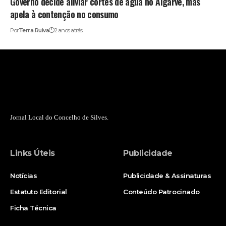
Governo decide aliviar cortes de água no Algarve, mas
apela à contenção no consumo
Por
Terra Ruiva
2 anos atrás
Jornal Local do Concelho de Silves.
Links Úteis
Publicidade
Notícias
Publicidade & Assinaturas
Estatuto Editorial
Conteúdo Patrocinado
Ficha Técnica