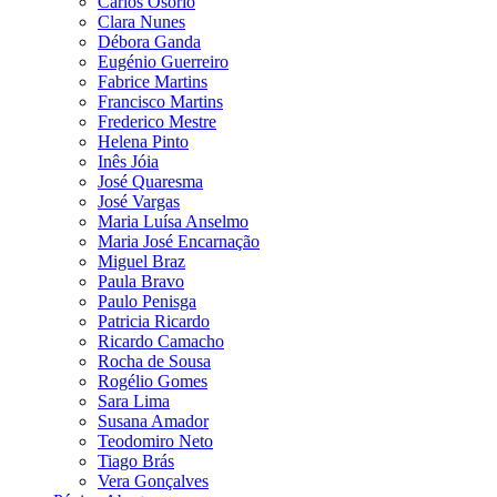
Carlos Osório
Clara Nunes
Débora Ganda
Eugénio Guerreiro
Fabrice Martins
Francisco Martins
Frederico Mestre
Helena Pinto
Inês Jóia
José Quaresma
José Vargas
Maria Luísa Anselmo
Maria José Encarnação
Miguel Braz
Paula Bravo
Paulo Penisga
Patricia Ricardo
Ricardo Camacho
Rocha de Sousa
Rogélio Gomes
Sara Lima
Susana Amador
Teodomiro Neto
Tiago Brás
Vera Gonçalves