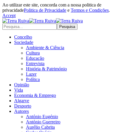
Ao utilizar este site, concorda com a nossa politica de
privacidade
Politica de Privacidade
e
Termos e Condições
.
Accept
Concelho
Sociedade
Ambiente & Ciência
Cultura
Educação
Entrevista
História & Património
Lazer
Política
Opinião
Vida
Economia & Emprego
Algarve
Desporto
Autores
António Eugénio
António Guerreiro
Aurélio Cabrita