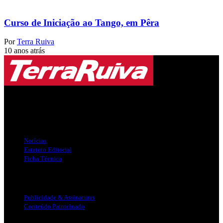
Curso de Iniciação ao Tango, em Pêra
Por
Terra Ruiva
10 anos atrás
Jornal Local do Concelho de Silves.
Links Úteis
Notícias
Estatuto Editorial
Ficha Técnica
Publicidade
Publicidade & Assinaturas
Conteúdo Patrocinado