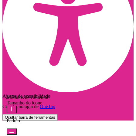
Ajustes de acessibilidade
Módulos de conteúdo
Tamanho do ícone
Com tecnologia de
OneTap
Ocultar barra de ferramentas
Padrão