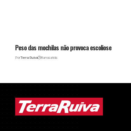
Peso das mochilas não provoca escoliose
Por
Terra Ruiva
8 anos atrás