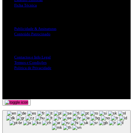
Ficha Técnica
Publicidade
Publicidade & Assinaturas
Conteúdo Patrocinado
Info Legal
Contactos e Info Legal
Termos e Condições
Politica de Privacidade
Siga-nos nas Redes Sociais
© Copyright 2025, Todos os Direitos Reservados - Terra Ruiva -
Created by Pixart