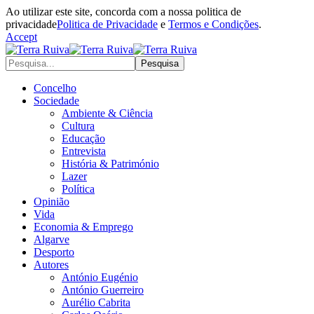
Ao utilizar este site, concorda com a nossa politica de
privacidade
Politica de Privacidade
e
Termos e Condições
.
Accept
Concelho
Sociedade
Ambiente & Ciência
Cultura
Educação
Entrevista
História & Património
Lazer
Política
Opinião
Vida
Economia & Emprego
Algarve
Desporto
Autores
António Eugénio
António Guerreiro
Aurélio Cabrita