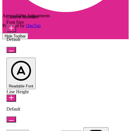
Accessibility Adjustments
Content Modules
Font Size
Powered by
OneTap
Hide Toolbar
Default
Readable Font
Line Height
Default