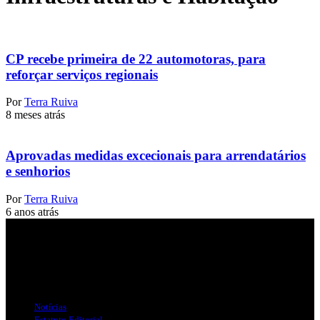
CP recebe primeira de 22 automotoras, para
reforçar serviços regionais
Por
Terra Ruiva
8 meses atrás
Aprovadas medidas excecionais para arrendatários
e senhorios
Por
Terra Ruiva
6 anos atrás
Jornal Local do Concelho de Silves.
Links Úteis
Notícias
Estatuto Editorial