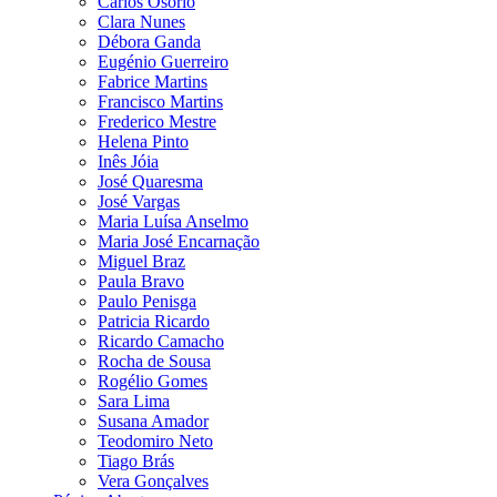
Carlos Osório
Clara Nunes
Débora Ganda
Eugénio Guerreiro
Fabrice Martins
Francisco Martins
Frederico Mestre
Helena Pinto
Inês Jóia
José Quaresma
José Vargas
Maria Luísa Anselmo
Maria José Encarnação
Miguel Braz
Paula Bravo
Paulo Penisga
Patricia Ricardo
Ricardo Camacho
Rocha de Sousa
Rogélio Gomes
Sara Lima
Susana Amador
Teodomiro Neto
Tiago Brás
Vera Gonçalves