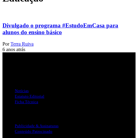
Divulgado o programa #EstudoEmCasa para
alunos do ensino básico
Por
Terra Ruiva
6 anos atrás
Jornal Local do Concelho de Silves.
Links Úteis
Notícias
Estatuto Editorial
Ficha Técnica
Publicidade
Publicidade & Assinaturas
Conteúdo Patrocinado