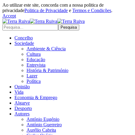
Ao utilizar este site, concorda com a nossa politica de
privacidade
Politica de Privacidade
e
Termos e Condições
.
Accept
Concelho
Sociedade
Ambiente & Ciência
Cultura
Educação
Entrevista
História & Património
Lazer
Política
Opinião
Vida
Economia & Emprego
Algarve
Desporto
Autores
António Eugénio
António Guerreiro
Aurélio Cabrita