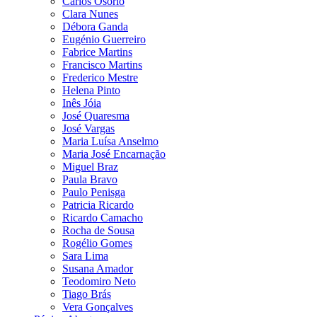
Carlos Osório
Clara Nunes
Débora Ganda
Eugénio Guerreiro
Fabrice Martins
Francisco Martins
Frederico Mestre
Helena Pinto
Inês Jóia
José Quaresma
José Vargas
Maria Luísa Anselmo
Maria José Encarnação
Miguel Braz
Paula Bravo
Paulo Penisga
Patricia Ricardo
Ricardo Camacho
Rocha de Sousa
Rogélio Gomes
Sara Lima
Susana Amador
Teodomiro Neto
Tiago Brás
Vera Gonçalves