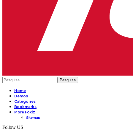
Home
Demos
Categories
Bookmarks
More Foxiz
Sitemap
Follow US