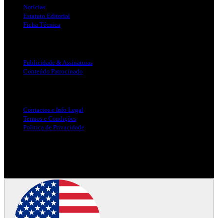
Notícias
Estatuto Editorial
Ficha Técnica
Publicidade
Publicidade & Assinaturas
Conteúdo Patrocinado
Info Legal
Contactos e Info Legal
Termos e Condições
Politica de Privacidade
Siga-nos nas Redes Sociais
© Copyright 2025, Todos os Direitos Reservados - Terra Ruiva -
Created by Pixart