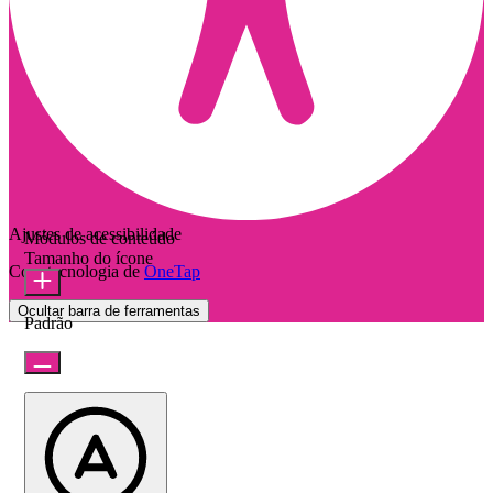
Ajustes de acessibilidade
Módulos de conteúdo
Tamanho do ícone
Com tecnologia de
OneTap
Ocultar barra de ferramentas
Padrão