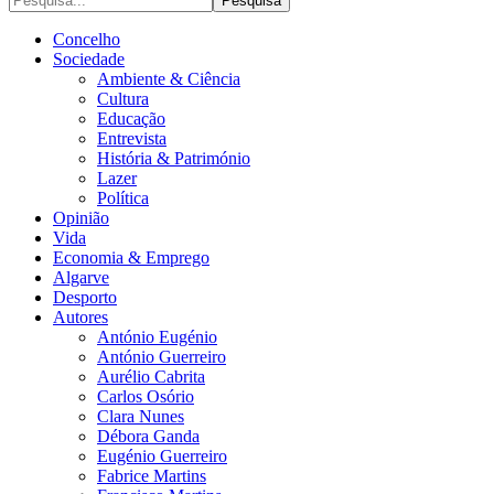
Concelho
Sociedade
Ambiente & Ciência
Cultura
Educação
Entrevista
História & Património
Lazer
Política
Opinião
Vida
Economia & Emprego
Algarve
Desporto
Autores
António Eugénio
António Guerreiro
Aurélio Cabrita
Carlos Osório
Clara Nunes
Débora Ganda
Eugénio Guerreiro
Fabrice Martins