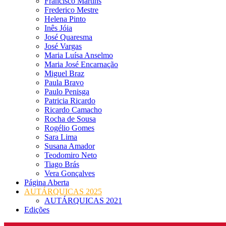
Francisco Martins
Frederico Mestre
Helena Pinto
Inês Jóia
José Quaresma
José Vargas
Maria Luísa Anselmo
Maria José Encarnação
Miguel Braz
Paula Bravo
Paulo Penisga
Patricia Ricardo
Ricardo Camacho
Rocha de Sousa
Rogélio Gomes
Sara Lima
Susana Amador
Teodomiro Neto
Tiago Brás
Vera Gonçalves
Página Aberta
AUTÁRQUICAS 2025
AUTÁRQUICAS 2021
Edições