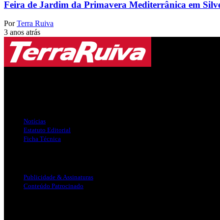
Feira de Jardim da Primavera Mediterrânica em Silv
Por
Terra Ruiva
3 anos atrás
Jornal Local do Concelho de Silves.
Links Úteis
Notícias
Estatuto Editorial
Ficha Técnica
Publicidade
Publicidade & Assinaturas
Conteúdo Patrocinado
Info Legal