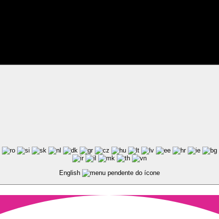
ted by Pixart
English