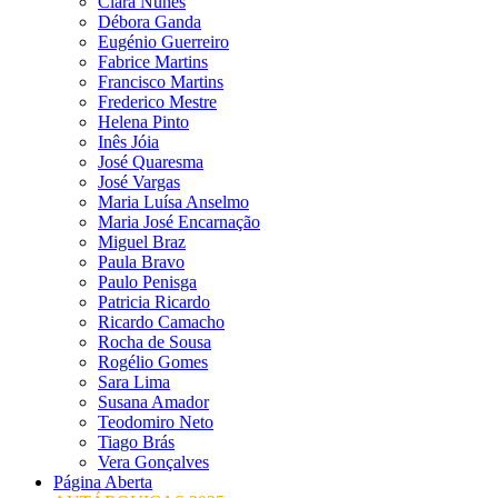
Clara Nunes
Débora Ganda
Eugénio Guerreiro
Fabrice Martins
Francisco Martins
Frederico Mestre
Helena Pinto
Inês Jóia
José Quaresma
José Vargas
Maria Luísa Anselmo
Maria José Encarnação
Miguel Braz
Paula Bravo
Paulo Penisga
Patricia Ricardo
Ricardo Camacho
Rocha de Sousa
Rogélio Gomes
Sara Lima
Susana Amador
Teodomiro Neto
Tiago Brás
Vera Gonçalves
Página Aberta