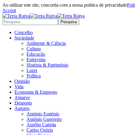
Ao utilizar este site, concorda com a nossa politica de privacidade
Poli
Accept
Concelho
Sociedade
Ambiente & Ciência
Cultura
Educação
Entrevista
História & Património
Lazer
Política
Opinião
Vida
Economia & Emprego
Algarve
Desporto
Autores
António Eugénio
António Guerreiro
Aurélio Cabrita
Carlos Osório