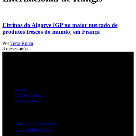
Citrinos do Algarve IGP no maior mercado de
produtos frescos do mundo, em França
Por
Terra Ruiva
8 meses atrás
Jornal Local do Concelho de Silves.
Links Úteis
Notícias
Estatuto Editorial
Ficha Técnica
Publicidade
Publicidade & Assinaturas
Conteúdo Patrocinado