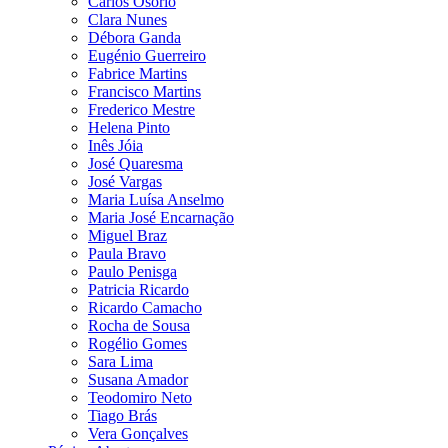
Carlos Osório
Clara Nunes
Débora Ganda
Eugénio Guerreiro
Fabrice Martins
Francisco Martins
Frederico Mestre
Helena Pinto
Inês Jóia
José Quaresma
José Vargas
Maria Luísa Anselmo
Maria José Encarnação
Miguel Braz
Paula Bravo
Paulo Penisga
Patricia Ricardo
Ricardo Camacho
Rocha de Sousa
Rogélio Gomes
Sara Lima
Susana Amador
Teodomiro Neto
Tiago Brás
Vera Gonçalves