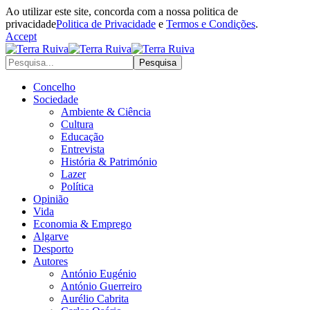
Ao utilizar este site, concorda com a nossa politica de
privacidade
Politica de Privacidade
e
Termos e Condições
.
Accept
Concelho
Sociedade
Ambiente & Ciência
Cultura
Educação
Entrevista
História & Património
Lazer
Política
Opinião
Vida
Economia & Emprego
Algarve
Desporto
Autores
António Eugénio
António Guerreiro
Aurélio Cabrita