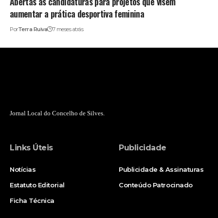
Abertas as candidaturas para projetos que visem
aumentar a prática desportiva feminina
Por
Terra Ruiva
7 meses atrás
Jornal Local do Concelho de Silves.
Links Úteis
Publicidade
Notícias
Publicidade & Assinaturas
Estatuto Editorial
Conteúdo Patrocinado
Ficha Técnica