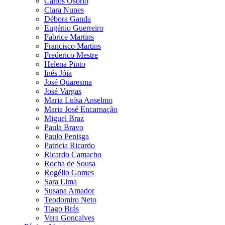
Carlos Osório
Clara Nunes
Débora Ganda
Eugénio Guerreiro
Fabrice Martins
Francisco Martins
Frederico Mestre
Helena Pinto
Inês Jóia
José Quaresma
José Vargas
Maria Luísa Anselmo
Maria José Encarnação
Miguel Braz
Paula Bravo
Paulo Penisga
Patricia Ricardo
Ricardo Camacho
Rocha de Sousa
Rogélio Gomes
Sara Lima
Susana Amador
Teodomiro Neto
Tiago Brás
Vera Gonçalves