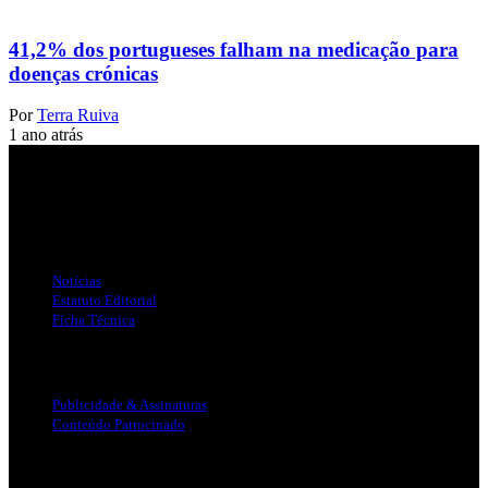
41,2% dos portugueses falham na medicação para
doenças crónicas
Por
Terra Ruiva
1 ano atrás
Jornal Local do Concelho de Silves.
Links Úteis
Notícias
Estatuto Editorial
Ficha Técnica
Publicidade
Publicidade & Assinaturas
Conteúdo Patrocinado
Info Legal