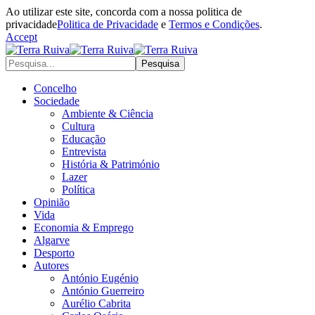
Ao utilizar este site, concorda com a nossa politica de
privacidade
Politica de Privacidade
e
Termos e Condições
.
Accept
Concelho
Sociedade
Ambiente & Ciência
Cultura
Educação
Entrevista
História & Património
Lazer
Política
Opinião
Vida
Economia & Emprego
Algarve
Desporto
Autores
António Eugénio
António Guerreiro
Aurélio Cabrita