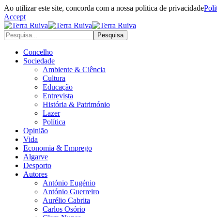
Ao utilizar este site, concorda com a nossa politica de privacidade
Poli
Accept
Concelho
Sociedade
Ambiente & Ciência
Cultura
Educação
Entrevista
História & Património
Lazer
Política
Opinião
Vida
Economia & Emprego
Algarve
Desporto
Autores
António Eugénio
António Guerreiro
Aurélio Cabrita
Carlos Osório