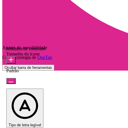
Ajustes de acessibilidade
Módulos de conteúdo
Tamanho do ícone
Com tecnologia de
OneTap
Ocultar barra de ferramentas
Padrão
Tipo de letra legível