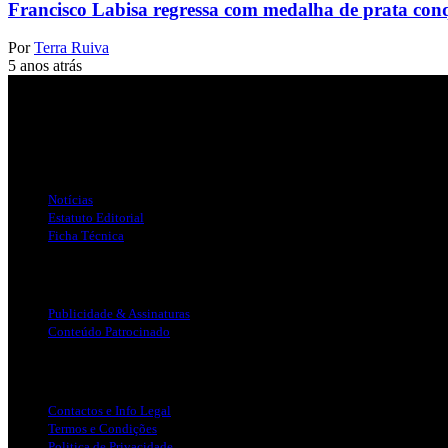
Francisco Labisa regressa com medalha de prata co
Por
Terra Ruiva
5 anos atrás
Jornal Local do Concelho de Silves.
Links Úteis
Notícias
Estatuto Editorial
Ficha Técnica
Publicidade
Publicidade & Assinaturas
Conteúdo Patrocinado
Info Legal
Contactos e Info Legal
Termos e Condições
Politica de Privacidade