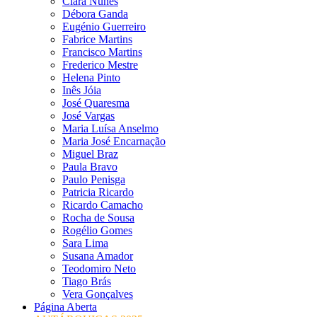
Clara Nunes
Débora Ganda
Eugénio Guerreiro
Fabrice Martins
Francisco Martins
Frederico Mestre
Helena Pinto
Inês Jóia
José Quaresma
José Vargas
Maria Luísa Anselmo
Maria José Encarnação
Miguel Braz
Paula Bravo
Paulo Penisga
Patricia Ricardo
Ricardo Camacho
Rocha de Sousa
Rogélio Gomes
Sara Lima
Susana Amador
Teodomiro Neto
Tiago Brás
Vera Gonçalves
Página Aberta