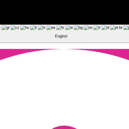
ted by Pixart
English