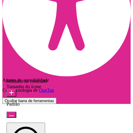
Ajustes de acessibilidade
Módulos de conteúdo
Tamanho do ícone
Com tecnologia de
OneTap
Ocultar barra de ferramentas
Padrão