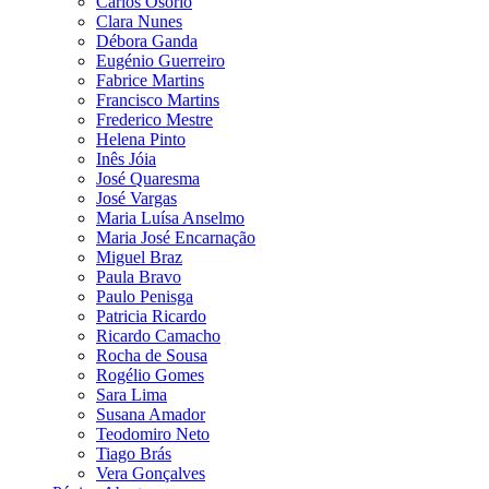
Carlos Osório
Clara Nunes
Débora Ganda
Eugénio Guerreiro
Fabrice Martins
Francisco Martins
Frederico Mestre
Helena Pinto
Inês Jóia
José Quaresma
José Vargas
Maria Luísa Anselmo
Maria José Encarnação
Miguel Braz
Paula Bravo
Paulo Penisga
Patricia Ricardo
Ricardo Camacho
Rocha de Sousa
Rogélio Gomes
Sara Lima
Susana Amador
Teodomiro Neto
Tiago Brás
Vera Gonçalves