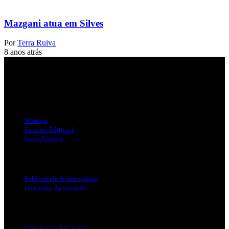
Mazgani atua em Silves
Por
Terra Ruiva
8 anos atrás
Jornal Local do Concelho de Silves.
Links Úteis
Notícias
Estatuto Editorial
Ficha Técnica
Publicidade
Publicidade & Assinaturas
Conteúdo Patrocinado
Info Legal
Contactos e Info Legal