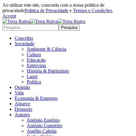
Ao utilizar este site, concorda com a nossa politica de
privacidade
Politica de Privacidade
e
Termos e Condições
.
Accept
Concelho
Sociedade
Ambiente & Ciência
Cultura
Educação
Entrevista
História & Património
Lazer
Política
Opinião
Vida
Economia & Emprego
Algarve
Desporto
Autores
António Eugénio
António Guerreiro
Aurélio Cabrita