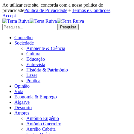
Ao utilizar este site, concorda com a nossa politica de
privacidade
Politica de Privacidade
e
Termos e Condições
.
Accept
Concelho
Sociedade
Ambiente & Ciência
Cultura
Educação
Entrevista
História & Património
Lazer
Política
Opinião
Vida
Economia & Emprego
Algarve
Desporto
Autores
António Eugénio
António Guerreiro
Aurélio Cabrita