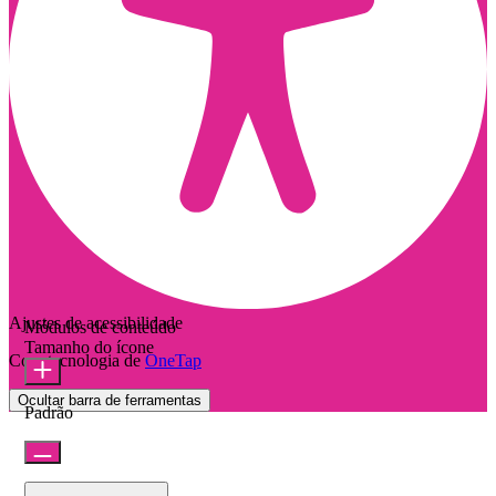
Ajustes de acessibilidade
Módulos de conteúdo
Tamanho do ícone
Com tecnologia de
OneTap
Ocultar barra de ferramentas
Padrão