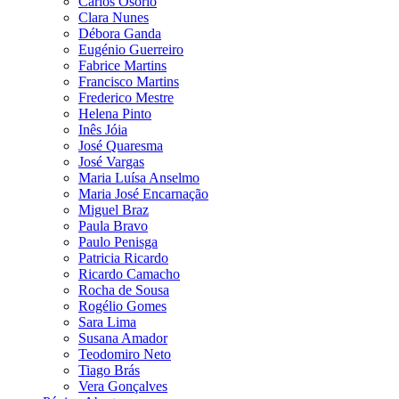
Carlos Osório
Clara Nunes
Débora Ganda
Eugénio Guerreiro
Fabrice Martins
Francisco Martins
Frederico Mestre
Helena Pinto
Inês Jóia
José Quaresma
José Vargas
Maria Luísa Anselmo
Maria José Encarnação
Miguel Braz
Paula Bravo
Paulo Penisga
Patricia Ricardo
Ricardo Camacho
Rocha de Sousa
Rogélio Gomes
Sara Lima
Susana Amador
Teodomiro Neto
Tiago Brás
Vera Gonçalves