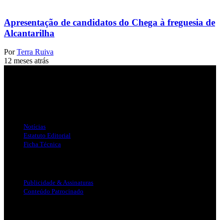
Apresentação de candidatos do Chega à freguesia de
Alcantarilha
Por
Terra Ruiva
12 meses atrás
Jornal Local do Concelho de Silves.
Links Úteis
Notícias
Estatuto Editorial
Ficha Técnica
Publicidade
Publicidade & Assinaturas
Conteúdo Patrocinado
Info Legal