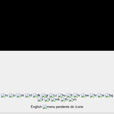
ted by Pixart
English