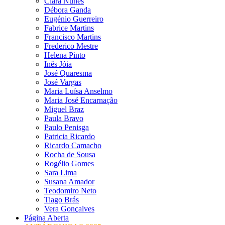
Clara Nunes
Débora Ganda
Eugénio Guerreiro
Fabrice Martins
Francisco Martins
Frederico Mestre
Helena Pinto
Inês Jóia
José Quaresma
José Vargas
Maria Luísa Anselmo
Maria José Encarnação
Miguel Braz
Paula Bravo
Paulo Penisga
Patricia Ricardo
Ricardo Camacho
Rocha de Sousa
Rogélio Gomes
Sara Lima
Susana Amador
Teodomiro Neto
Tiago Brás
Vera Gonçalves
Página Aberta