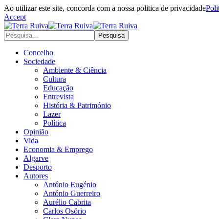
Ao utilizar este site, concorda com a nossa politica de privacidade
Poli
Accept
Concelho
Sociedade
Ambiente & Ciência
Cultura
Educação
Entrevista
História & Património
Lazer
Política
Opinião
Vida
Economia & Emprego
Algarve
Desporto
Autores
António Eugénio
António Guerreiro
Aurélio Cabrita
Carlos Osório