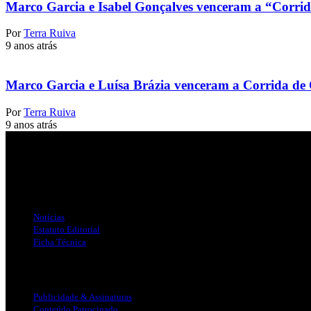
Marco Garcia e Isabel Gonçalves venceram a “Corrid
Por
Terra Ruiva
9 anos atrás
Marco Garcia e Luísa Brázia venceram a Corrida de 
Por
Terra Ruiva
9 anos atrás
Jornal Local do Concelho de Silves.
Links Úteis
Notícias
Estatuto Editorial
Ficha Técnica
Publicidade
Publicidade & Assinaturas
Conteúdo Patrocinado