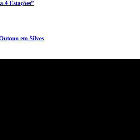
a 4 Estações”
Outono em Silves