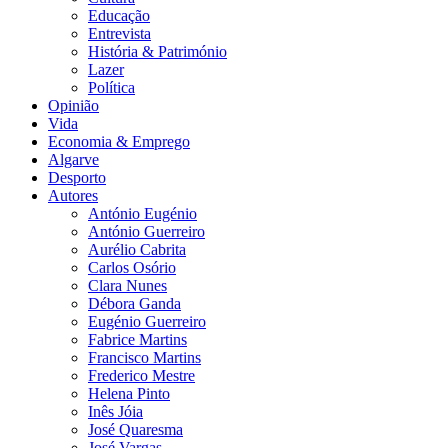
Educação
Entrevista
História & Património
Lazer
Política
Opinião
Vida
Economia & Emprego
Algarve
Desporto
Autores
António Eugénio
António Guerreiro
Aurélio Cabrita
Carlos Osório
Clara Nunes
Débora Ganda
Eugénio Guerreiro
Fabrice Martins
Francisco Martins
Frederico Mestre
Helena Pinto
Inês Jóia
José Quaresma
José Vargas