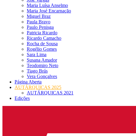
Maria Luísa Anselmo
Maria José Encarnação
Miguel Braz
Paula Bravo
Paulo Penisga
Patricia Ricardo
Ricardo Camacho
Rocha de Sousa
Rogélio Gomes
Sara Lima
Susana Amador
Teodomiro Neto
Tiago Brás
Vera Gonçalves
Página Aberta
AUTÁRQUICAS 2025
AUTÁRQUICAS 2021
Edições