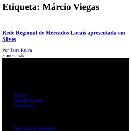
Etiqueta:
Márcio Viegas
Rede Regional de Mercados Locais apresentada em
Silves
Por
Terra Ruiva
3 anos atrás
Jornal Local do Concelho de Silves.
Links Úteis
Notícias
Estatuto Editorial
Ficha Técnica
Publicidade
Publicidade & Assinaturas