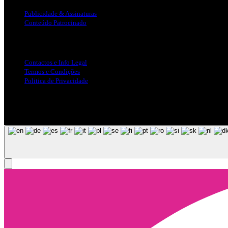
Publicidade & Assinaturas
Conteúdo Patrocinado
Info Legal
Contactos e Info Legal
Termos e Condições
Politica de Privacidade
Siga-nos nas Redes Sociais
© Copyright 2025, Todos os Direitos Reservados - Terra Ruiva - Crea