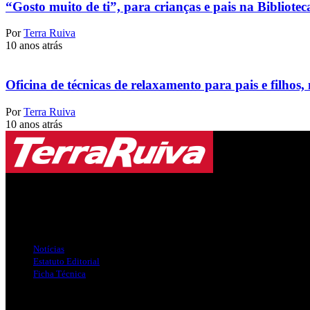
“Gosto muito de ti”, para crianças e pais na Biblioteca
Por
Terra Ruiva
10 anos atrás
Oficina de técnicas de relaxamento para pais e filhos, 
Por
Terra Ruiva
10 anos atrás
Jornal Local do Concelho de Silves.
Links Úteis
Notícias
Estatuto Editorial
Ficha Técnica
Publicidade