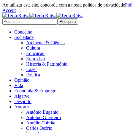
Ao utilizar este site, concorda com a nossa politica de privacidade
Poli
Accept
Concelho
Sociedade
Ambiente & Ciência
Cultura
Educação
Entrevista
História & Património
Lazer
Política
Opinião
Vida
Economia & Emprego
Algarve
Desporto
Autores
António Eugénio
António Guerreiro
Aurélio Cabrita
Carlos Osório