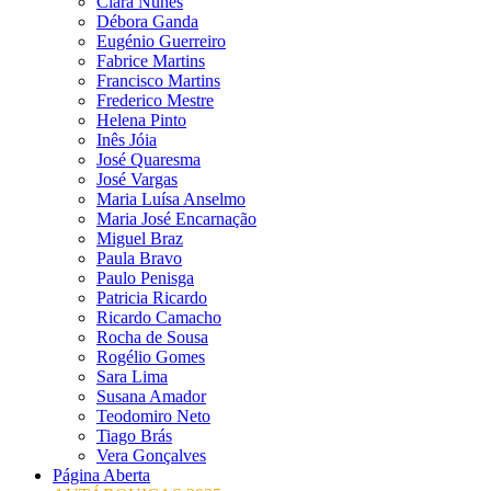
Clara Nunes
Débora Ganda
Eugénio Guerreiro
Fabrice Martins
Francisco Martins
Frederico Mestre
Helena Pinto
Inês Jóia
José Quaresma
José Vargas
Maria Luísa Anselmo
Maria José Encarnação
Miguel Braz
Paula Bravo
Paulo Penisga
Patricia Ricardo
Ricardo Camacho
Rocha de Sousa
Rogélio Gomes
Sara Lima
Susana Amador
Teodomiro Neto
Tiago Brás
Vera Gonçalves
Página Aberta