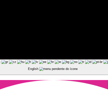
ted by Pixart
English