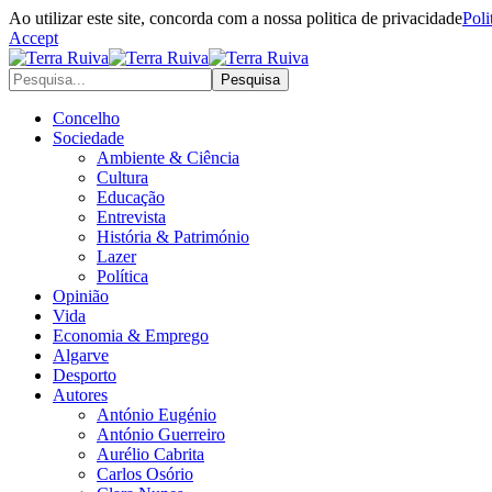
Ao utilizar este site, concorda com a nossa politica de privacidade
Poli
Accept
Concelho
Sociedade
Ambiente & Ciência
Cultura
Educação
Entrevista
História & Património
Lazer
Política
Opinião
Vida
Economia & Emprego
Algarve
Desporto
Autores
António Eugénio
António Guerreiro
Aurélio Cabrita
Carlos Osório