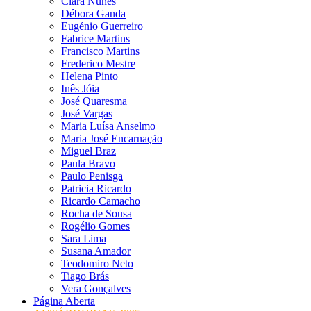
Clara Nunes
Débora Ganda
Eugénio Guerreiro
Fabrice Martins
Francisco Martins
Frederico Mestre
Helena Pinto
Inês Jóia
José Quaresma
José Vargas
Maria Luísa Anselmo
Maria José Encarnação
Miguel Braz
Paula Bravo
Paulo Penisga
Patricia Ricardo
Ricardo Camacho
Rocha de Sousa
Rogélio Gomes
Sara Lima
Susana Amador
Teodomiro Neto
Tiago Brás
Vera Gonçalves
Página Aberta