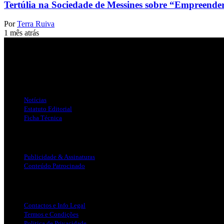
Tertúlia na Sociedade de Messines sobre “Empreender
Por
Terra Ruiva
1 mês atrás
Jornal Local do Concelho de Silves.
Links Úteis
Notícias
Estatuto Editorial
Ficha Técnica
Publicidade
Publicidade & Assinaturas
Conteúdo Patrocinado
Info Legal
Contactos e Info Legal
Termos e Condições
Politica de Privacidade