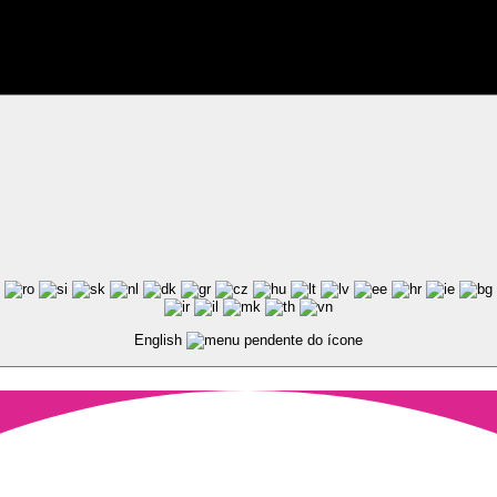
ted by Pixart
English