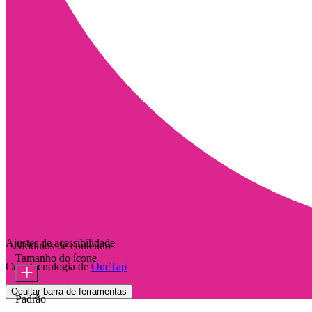
Ajustes de acessibilidade
Módulos de conteúdo
Tamanho do ícone
Com tecnologia de
OneTap
Ocultar barra de ferramentas
Padrão